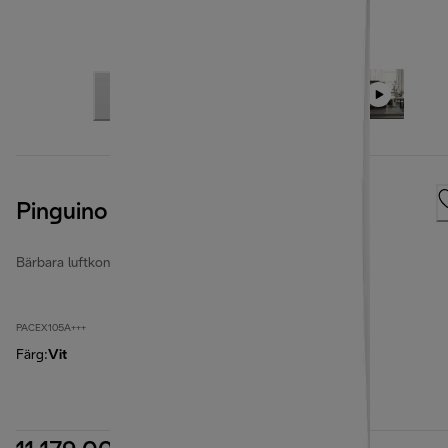
Pinguino PACEX105A+++
Bärbara luftkonditioneringsapparater
PACEX105A+++
Färg
:
Vit