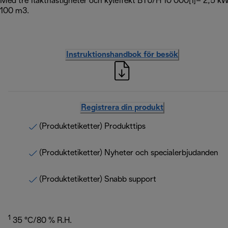
Med tre fläkthastigheter och kyleffekt BTU/H 10 000[1]– 2,5 kW[
100 m3.
Instruktionshandbok för besök
Registrera din produkt
(Produktetiketter) Produkttips
(Produktetiketter) Nyheter och specialerbjudanden
(Produktetiketter) Snabb support
1
35 °C/80 % R.H.