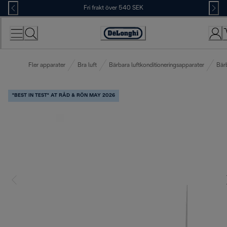
Skip
Fri frakt över 540 SEK
to
Content
Accessibility
Statement
Fler apparater
Bra luft
Bärbara luftkonditioneringsapparater
Bärb
"BEST IN TEST" AT RÅD & RÖN MAY 2026