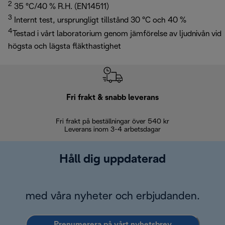
2
35 °C/40 % R.H. (EN14511)
3
Internt test, ursprungligt tillstånd 30 °C och 40 %
4
Testad i vårt laboratorium genom jämförelse av ljudnivån vid
högsta och lägsta fläkthastighet
Fri frakt & snabb leverans
Fri frakt på beställningar över 540 kr
30 d
Leverans inom 3-4 arbetsdagar
Håll dig uppdaterad
med våra nyheter och erbjudanden.
Prenumerera på vårt nyhetsbrev