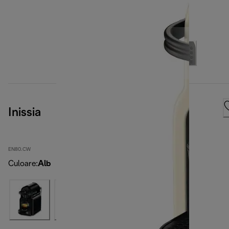
Inissia
EN80.CW
Culoare
:
Alb