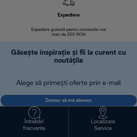
Expediere
R
Expediere gratuită pentru comenzile mai
30 de zi
mari de 255 RON
Găsește inspirație și fii la curent cu
noutățile
Alege să primești oferte prin e-mail
Doresc să mă abonez
Întrebări
Localizare
frecvente
Service