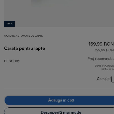
-15 %
CAROTE AUTOMATE DE LAPTE
169,99 RON
Carafă pentru lapte
199,99 RON
Preț recomandat
DLSC005
Sumă TVA inclus
29,50 lei (
Compară
Adaugă în coș
Descoperiți mai multe