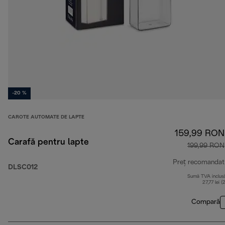
-20 %
CAROTE AUTOMATE DE LAPTE
159,99 RON
Carafă pentru lapte
199,99 RON
Preț recomandat
DLSC012
Sumă TVA inclus
27,77 lei (
Compară