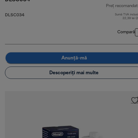
Preț recomandat
DLSC034
Sumă TVA inclus
22,39 lei (
Compară
Anunță-mă
Descoperiți mai multe