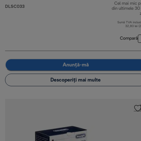
Cel mai mic p
DLSC033
din ultimele 30
Sumă TVA inclus
32,80 lei (
Compară
Anunță-mă
Descoperiți mai multe