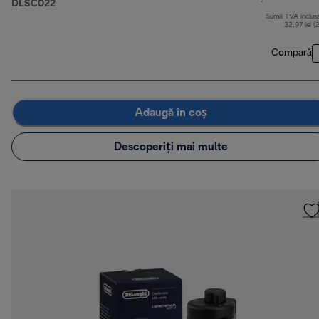
DLSC022
Sumă TVA inclus
32,97 lei (
Compară
Adaugă în coș
Descoperiți mai multe