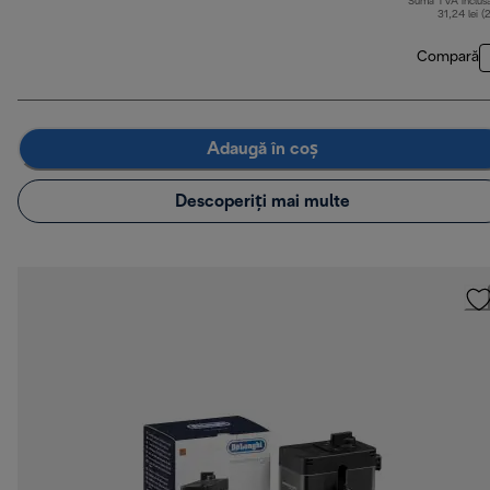
Sumă TVA inclus
31,24 lei (
Compară
Adaugă în coș
Descoperiți mai multe