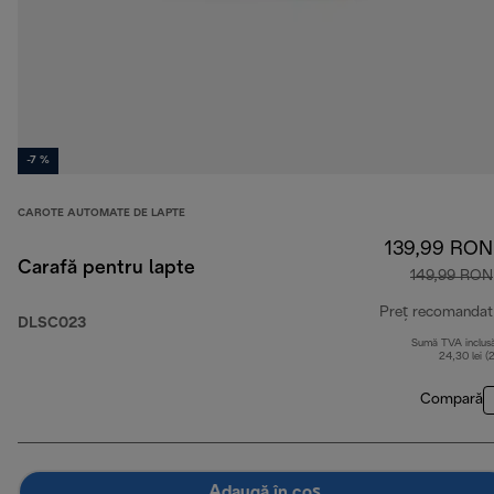
-7 %
CAROTE AUTOMATE DE LAPTE
139,99 RON
Carafă pentru lapte
149,99 RON
Preț recomandat
DLSC023
Sumă TVA inclus
24,30 lei (
Compară
Adaugă în coș