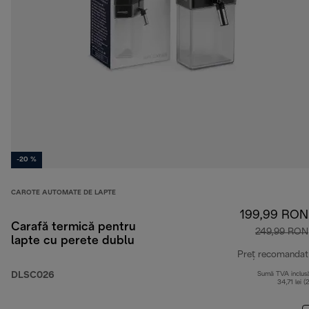
-20 %
CAROTE AUTOMATE DE LAPTE
199,99 RON
Carafă termică pentru
249,99 RON
lapte cu perete dublu
Preț recomandat
DLSC026
Sumă TVA inclus
34,71 lei (