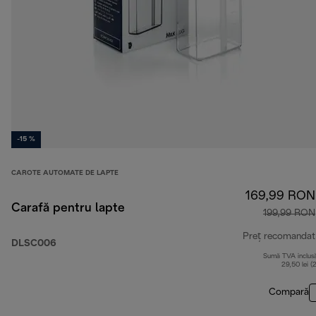
-15 %
CAROTE AUTOMATE DE LAPTE
169,99 RON
Carafă pentru lapte
199,99 RON
Preț recomandat
DLSC006
Sumă TVA inclus
29,50 lei (
Compară