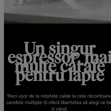
Un singur
espressor, ma
multe carafe
pentru lapte
Treci ușor de la rețetele calde la cele răcoritoare
carafele multiple îți oferă libertatea să alegi ce be
și când.