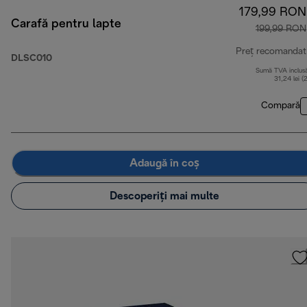
179,99 RON
Carafă pentru lapte
199,99 RON
Preț recomandat
DLSC010
Sumă TVA inclus
31,24 lei (
Compară
Adaugă în coș
Descoperiți mai multe