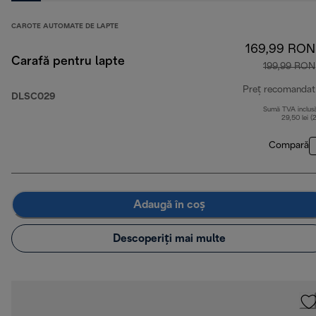
CAROTE AUTOMATE DE LAPTE
169,99 RON
Carafă pentru lapte
199,99 RON
Preț recomandat
DLSC029
Sumă TVA inclus
29,50 lei (
Compară
Adaugă în coș
Descoperiți mai multe