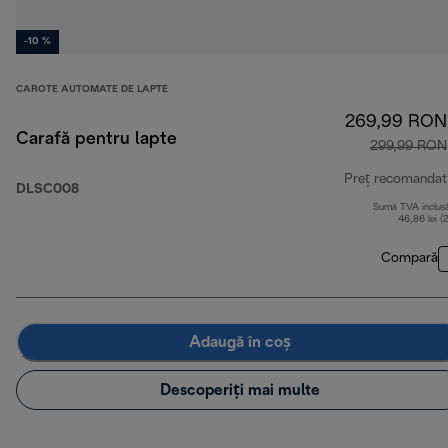
-10 %
CAROTE AUTOMATE DE LAPTE
269,99 RON
Carafă pentru lapte
299,99 RON
Preț recomandat
DLSC008
Sumă TVA inclus
46,86 lei (
Compară
Adaugă în coș
Descoperiți mai multe