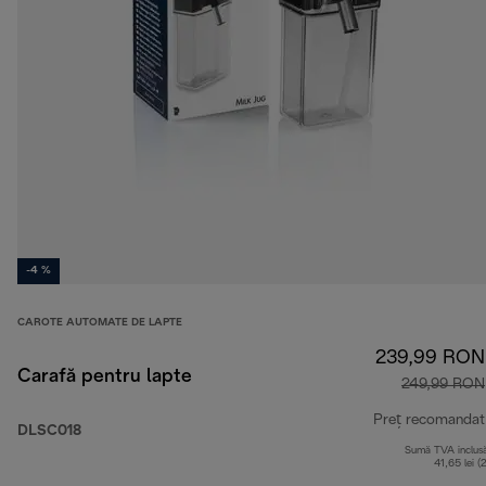
-4 %
CAROTE AUTOMATE DE LAPTE
239,99 RON
Carafă pentru lapte
249,99 RON
Preț recomandat
DLSC018
Sumă TVA inclus
41,65 lei (