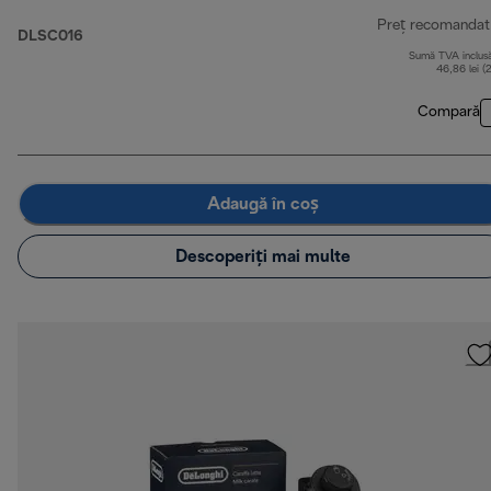
Preț recomandat
DLSC016
Sumă TVA inclus
46,86 lei (
Compară
Adaugă în coș
Descoperiți mai multe