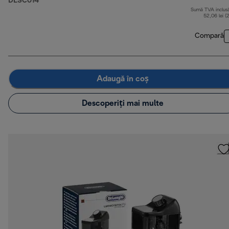
DLSC014
Sumă TVA inclus
52,06 lei (
Compară
Adaugă în coș
Descoperiți mai multe