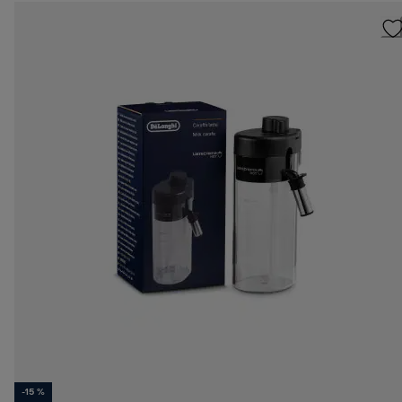
-15 %