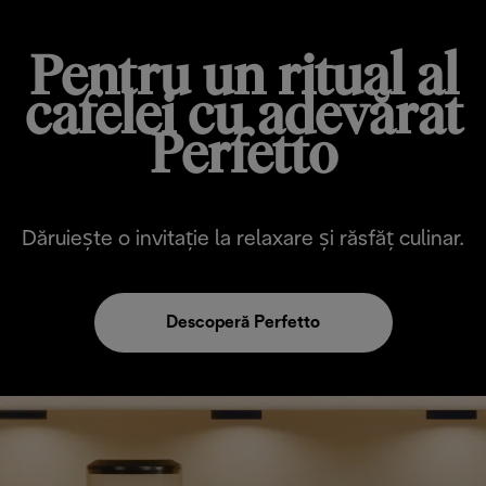
Pentru un ritual al
cafelei cu adevărat
Perfetto
Dăruiește o invitație la relaxare și răsfăț culinar.
Descoperă Perfetto