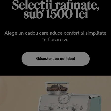
Selecții rafinate,
sub 1500 lei
Alege un cadou care aduce confort și simplitate
în fiecare zi.
Găsește-l pe cel ideal