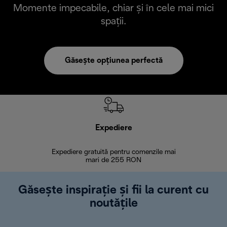
Momente impecabile, chiar și în cele mai mici
spații.
Găsește opțiunea perfectă
Expediere
R
Expediere gratuită pentru comenzile mai
30 de zi
mari de 255 RON
Găsește inspirație și fii la curent cu
noutățile