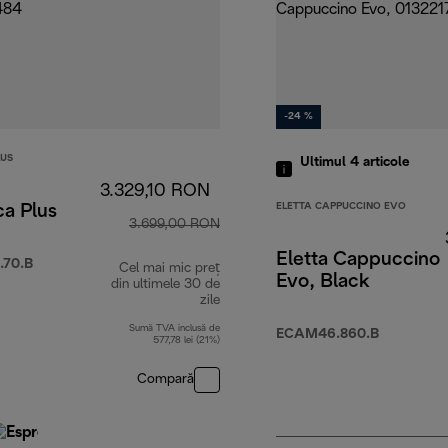
-24 %
LUS
Ultimul 4
articole
3.329,10 RON
ELETTA CAPPUCCINO EVO
ca Plus
3.699,00 RON
Eletta Cappuccino
70.B
Cel mai mic preț
Evo, Black
din ultimele 30 de
zile
Sumă TVA inclusă de
ECAM46.860.B
577,78 lei (21%)
Compară