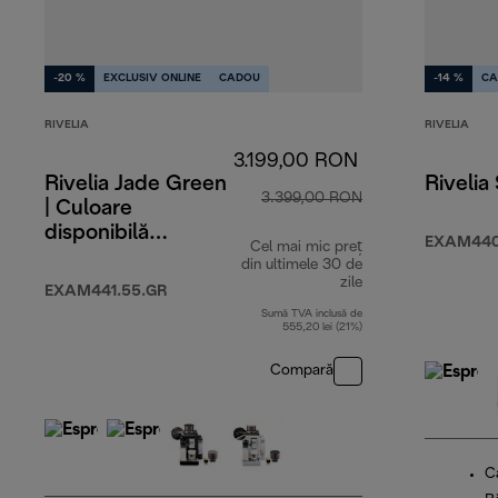
-20 %
EXCLUSIV ONLINE
CADOU
-14 %
CA
RIVELIA
RIVELIA
3.199,00 RON
Rivelia Jade Green
Rivelia
3.399,00 RON
| Culoare
disponibilă
EXAM440
Cel mai mic preț
exclusiv online
din ultimele 30 de
zile
EXAM441.55.GR
Sumă TVA inclusă de
555,20 lei (21%)
Compară
C