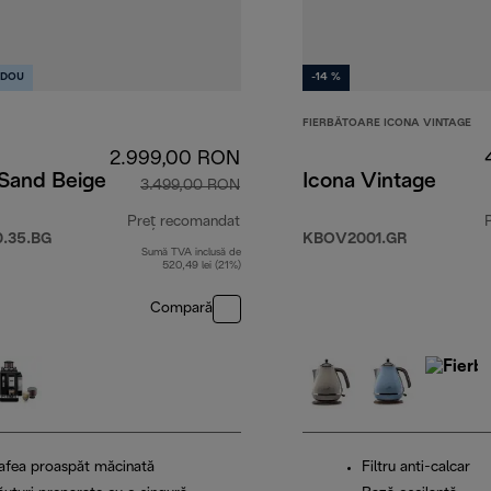
DOU
-14 %
FIERBĂTOARE ICONA VINTAGE
2.999,00 RON
 Sand Beige
Icona Vintage
3.499,00 RON
Preț recomandat
.35.BG
KBOV2001.GR
Sumă TVA inclusă de
preț inițial 3.499,00 RON
520,49 lei (21%)
Compară
afea proaspăt măcinată
Filtru anti-calcar