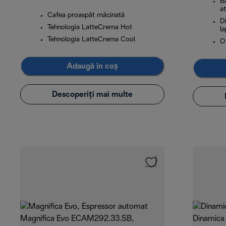
B
a
Cafea proaspăt măcinată
D
Tehnologia LatteCrema Hot
la
Tehnologia LatteCrema Cool
O
Adaugă în coș
Descoperiți mai multe