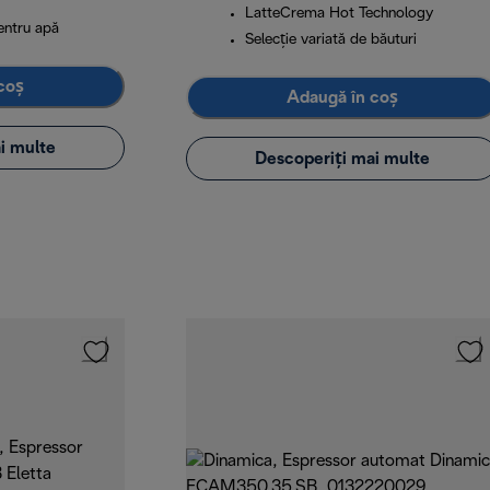
LatteCrema Hot Technology
pentru apă
Selecție variată de băuturi
coș
Adaugă în coș
i multe
Descoperiți mai multe