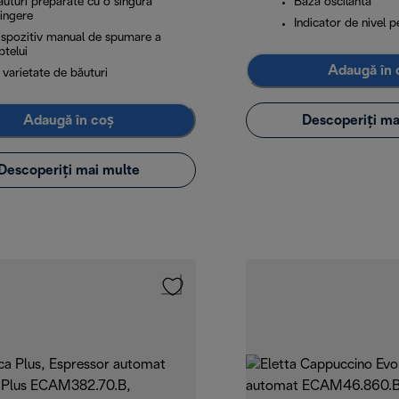
ăuturi preparate cu o singură
Bază oscilantă
tingere
Indicator de nivel 
ispozitiv manual de spumare a
ptelui
Adaugă în 
 varietate de băuturi
Adaugă în coș
Descoperiți ma
Descoperiți mai multe