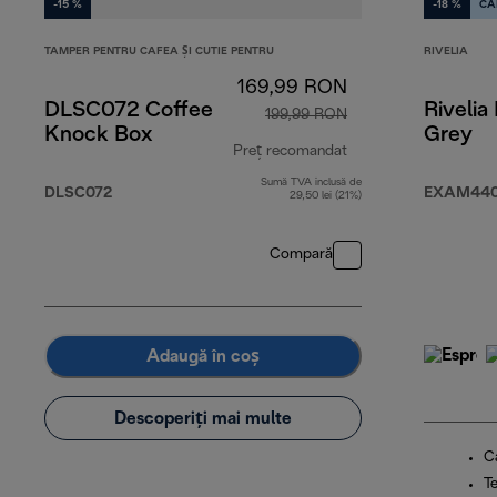
-15 %
-18 %
CA
TAMPER PENTRU CAFEA ȘI CUTIE PENTRU
RIVELIA
169,99 RON
DLSC072 Coffee
Rivelia
199,99 RON
Knock Box
Grey
Preț recomandat
Sumă TVA inclusă de
preț inițial 199,99
DLSC072
EXAM440
29,50 lei (21%)
Compară
Adaugă în coș
Descoperiți mai multe
C
T