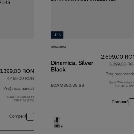
-21 %
DINAMICA
2.699,00 RO
Dinamica, Silver
3.399,00 R
Black
3.399,00 RON
Preț recomand
4.499,00 RON
Sumă TVA inclusă 
ECAM350.35.SB
468,42 lei (21
Preț recomandat
Sumă TVA inclusă de
preț inițial 4.499,00 RON
589,91 lei (21%)
Compară
Compară