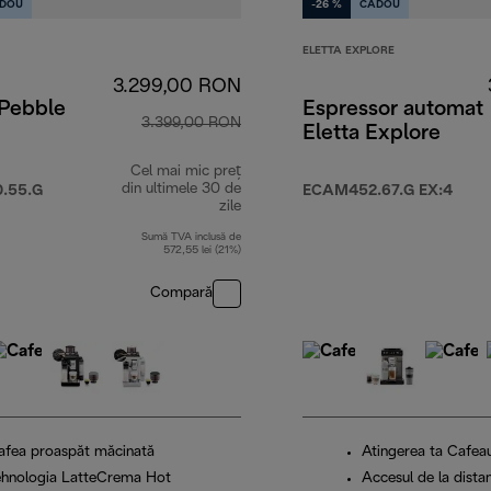
DOU
-26 %
CADOU
ELETTA EXPLORE
3.299,00 RON
 Pebble
Espressor automat
3.399,00 RON
Eletta Explore
Cel mai mic preț
 RON
din ultimele 30 de
.55.G
ECAM452.67.G EX:4
zile
Sumă TVA inclusă de
572,55 lei (21%)
Compară
afea proaspăt măcinată
Atingerea ta Cafeaua
ehnologia LatteCrema Hot
Accesul de la dista