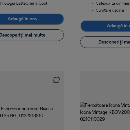
ehnologia LatteCrema Cool
Cafeaua ta din mer
Curăţare uşoară
Adaugă în coș
Adaugă în 
Descoperiți mai multe
Descoperiți ma