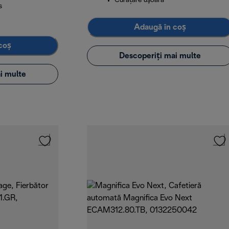
Curăţare uşoară
s
Adaugă în coș
coș
Descoperiți mai multe
i multe