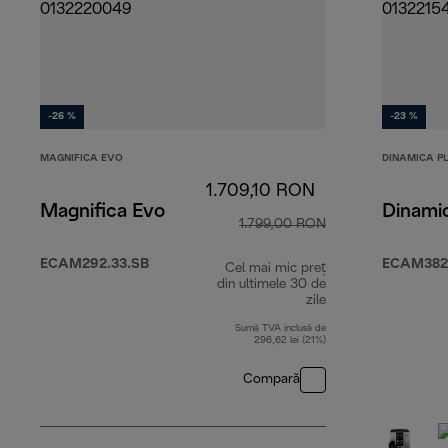
-26 %
-23 %
MAGNIFICA EVO
DINAMICA P
1.709,10 RON
Magnifica Evo
Dinami
1.799,00 RON
ECAM292.33.SB
ECAM382.
Cel mai mic preț
din ultimele 30 de
zile
Sumă TVA inclusă de
296,62 lei (21%)
Compară