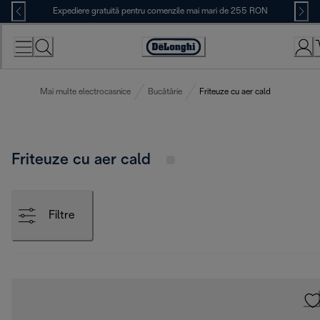
Skip
Expediere gratuită pentru comenzile mai mari de 255 RON
to
Content
Accessibility
Statement
Mai multe electrocasnice
Bucătărie
Friteuze cu aer cald
Friteuze cu aer cald
Filtre