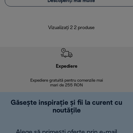
Descoperiți mai multe
Vizualizați 2 2 produse
Expediere
R
Expediere gratuită pentru comenzile mai
30 de zi
mari de 255 RON
Găsește inspirație și fii la curent cu
noutățile
Alege să primești oferte prin e-mail