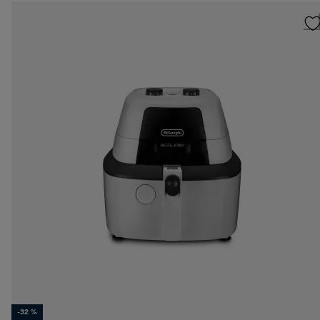
-32 %