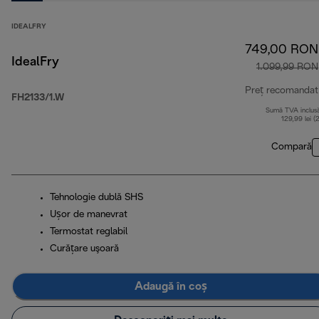
IDEALFRY
749,00 RON
IdealFry
1.099,99 RON
Preț recomandat
FH2133/1.W
Sumă TVA inclus
129,99 lei (
Compară
Tehnologie dublă SHS
Ușor de manevrat
Termostat reglabil
Curăţare uşoară
Adaugă în coș