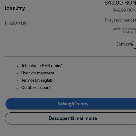
649,00 RO
IdealFry
849,99 RO
Preț recomanda
FH2101/1.W
Sumă TVA inclus
112,64 lei (
Compară
Tehnologie SHS rapidă
Ușor de manevrat
Termostat reglabil
Curăţare uşoară
Adaugă în coș
Descoperiți mai multe