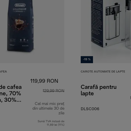
-15 %
AFEA
CAROTE AUTOMATE DE LAPTE
119,99 RON
de cafea
Carafă pentru
129,99 RON
one, 70%
lapte
a, 30%
Cel mai mic preț
, 1 kg
din ultimele 30 de
DLSC006
zile
Sumă TVA inclusă de
11,89 lei (11%)