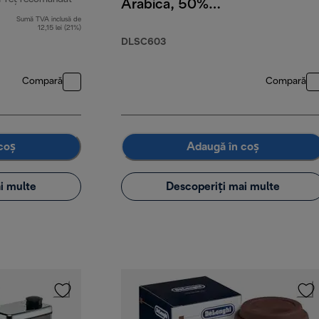
Arabica, 50%
Robusta, 250 g
Sumă TVA inclusă de
preț inițial 79,99 RON
12,15 lei (21%)
DLSC603
Compară
Compară
coș
Adaugă în coș
i multe
Descoperiți mai multe