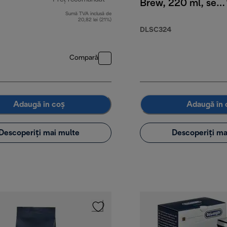
Brew, 220 ml, set
de 2
Sumă TVA inclusă de
preț inițial 129,99 RON
20,82 lei (21%)
DLSC324
Compară
Adaugă în coș
Adaugă în 
Descoperiți mai multe
Descoperiți ma