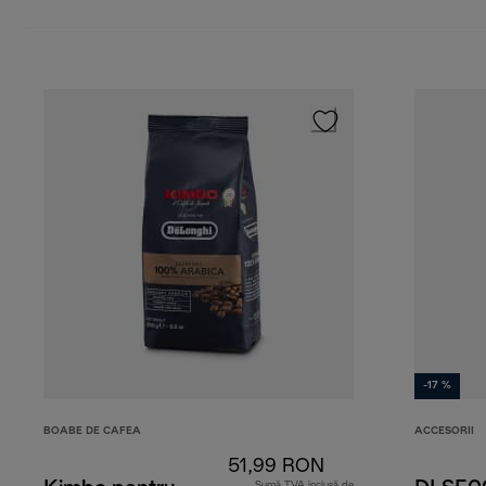
-17 %
BOABE DE CAFEA
ACCESORII
51,99 RON
Sumă TVA inclusă de