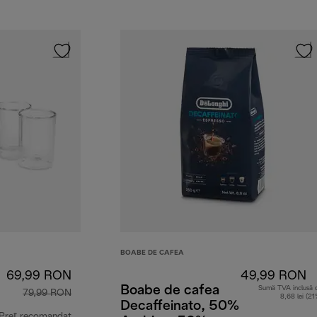
BOABE DE CAFEA
69,99 RON
49,99 RON
Boabe de cafea
Sumă TVA inclusă 
79,99 RON
8,68 lei (21
Decaffeinato, 50%
Preț recomandat