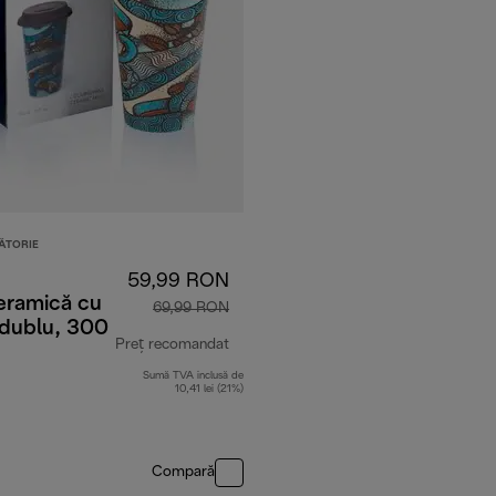
ĂTORIE
59,99 RON
eramică cu
69,99 RON
 dublu, 300
Preț recomandat
Sumă TVA inclusă de
RON
preț inițial 69,99 RON
10,41 lei (21%)
Compară