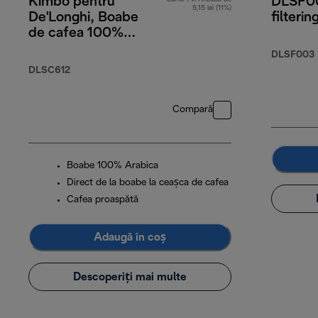
Kimbo pentru
DLSF00
5,15 lei (11%)
De'Longhi, Boabe
filterin
de cafea 100%
Arabica, 250 g
DLSF003
DLSC612
Compară
Boabe 100% Arabica
Direct de la boabe la ceașca de cafea
Cafea proaspătă
Adaugă în coș
Descoperiți mai multe