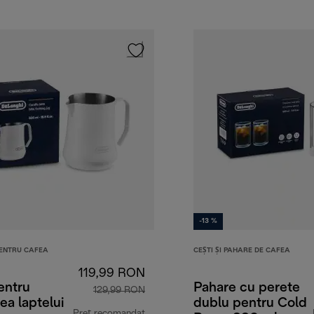
-13 %
PENTRU CAFEA
CEȘTI ȘI PAHARE DE CAFEA
119,99 RON
entru
Pahare cu perete
129,99 RON
a laptelui
dublu pentru Cold
Preț recomandat