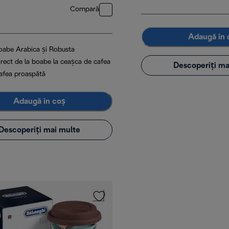
Compară
Adaugă în 
oabe Arabica și Robusta
irect de la boabe la ceașca de cafea
Descoperiți ma
afea proaspătă
Adaugă în coș
Descoperiți mai multe