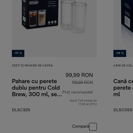
-17 %
-14 %
CEȘTI ȘI PAHARE DE CAFEA
CĂNI DE CĂL
99,99 RON
Pahare cu perete
Cană c
119,99 RON
dublu pentru Cold
perete
Preț recomandat
Brew, 300 ml, set
ml
de 2
Sumă TVA inclusă de
preț inițial 119,99 
17,35 lei (21%)
DLSC325
DLSC055
Compară