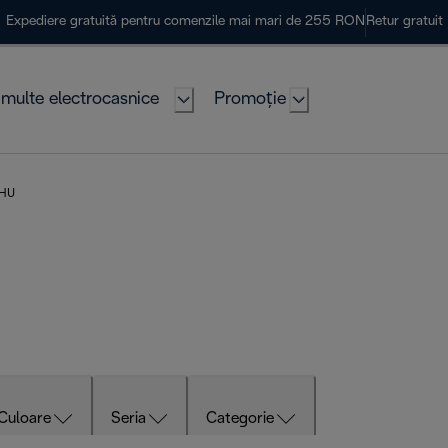
Expediere gratuită pentru comenzile mai mari de 255 RON
Retur gratuit
multe electrocasnice
Promoție
 HU
Culoare
Seria
Categorie