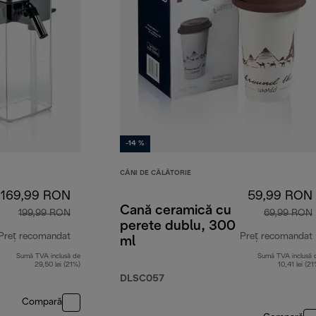
-14 %
CĂNI DE CĂLĂTORIE
169,99 RON
59,99 RON
Cană ceramică cu
199,99 RON
69,99 RON
perete dublu, 300
Preț recomandat
Preț recomandat
ml
Sumă TVA inclusă de
Sumă TVA inclusă 
preț inițial 199,99 RON
29,50 lei (21%)
10,41 lei (21
DLSC057
Compară