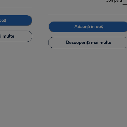
Compară
coș
Adaugă în coș
i multe
Descoperiți mai multe