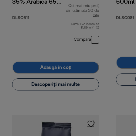
35% Arabica 65%
500ml
Cel mai mic preț
Robusta, 1 kg
din ultimele 30 de
zile
DLSC611
DLSC081
Sumă TVA inclusă de
11,89 lei (11%)
Compară
Adaugă în coș
Descoperiți mai multe