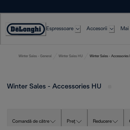
Skip
to
Content
Espressoare
Accesorii
Mai 
Accessibility
Statement
Winter Sales - General
Winter Sales HU
Winter Sales - Accessories
Winter Sales - Accessories HU
Comandă de către
Preț
Reducere