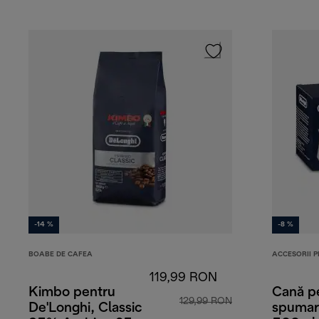
-14 %
-8 %
BOABE DE CAFEA
ACCESORII 
119,99 RON
Kimbo pentru
Cană p
129,99 RON
De'Longhi, Classic
spumare