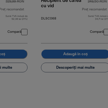
Recipient de cafea
329,99 RON
249,50 RON
cu vid
Preț recomandat
Preț recomandat
Sumă TVA inclusă de
Sumă TVA inclusă 
preț inițial 329,99 RON
DLSC068
52,06 lei (21%)
34,71 lei (21
Compară
Compară
coș
Adaugă în coș
i multe
Descoperiți mai multe