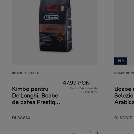
-14 %
BOABE DE CAFEA
BOABE DE C
47,99 RON
Kimbo pentru
Boabe 
Sumă TVA inclusă de
4,76 lei (11%)
De'Longhi, Boabe
Selezi
de cafea Prestige,
Arabic
65% Arabica 35%
Robusta
Robusta, 250 g
DLSC614
DLSC617