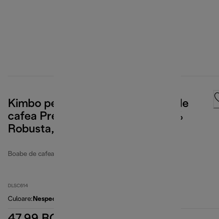
Kimbo pentru De'Longhi, Boabe de
cafea Prestige, 65% Arabica 35%
Robusta, 250 g
Boabe de cafea
DLSC614
Culoare
:
Nespecificat