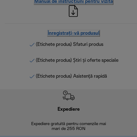
Manual de instrucțiuni pentru vizită
Înregistrați-vă produsul
(Etichete produs) Sfaturi produs
(Etichete produs) Știri și oferte speciale
(Etichete produs) Asistență rapidă
Expediere
R
Expediere gratuită pentru comenzile mai
30 de zi
mari de 255 RON