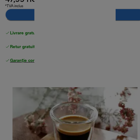
47,99 RON
*TVA inclus
Adaugă în coș
Livrare gratuită standard
peste 255 LEI
Retur gratuit
Garanție completă
a producătorului