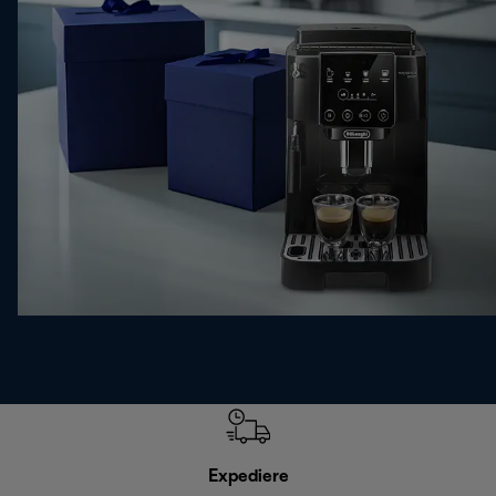
Expediere
R