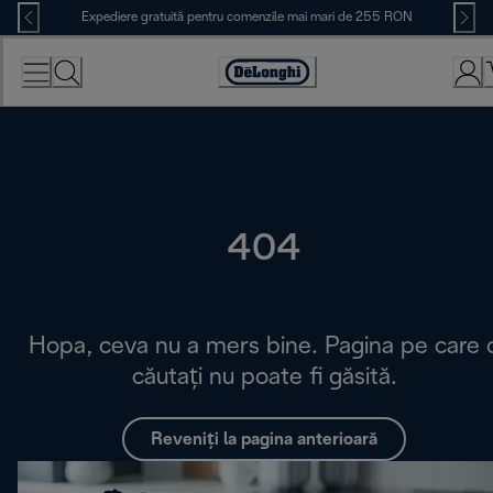
Skip
Expediere gratuită pentru comenzile mai mari de 255 RON
to
Content
Accessibility
Statement
404
Hopa, ceva nu a mers bine. Pagina pe care 
căutați nu poate fi găsită.
Reveniți la pagina anterioară