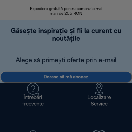
Expediere gratuită pentru comenzile mai
30 de zi
mari de 255 RON
Găsește inspirație și fii la curent cu
noutățile
Alege să primești oferte prin e-mail
Doresc să mă abonez
Întrebări
Localizare
frecvente
Service