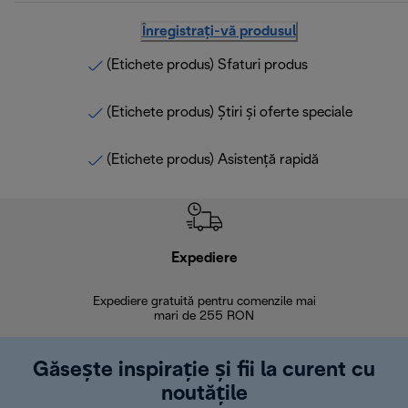
Înregistrați-vă produsul
(Etichete produs) Sfaturi produs
(Etichete produs) Știri și oferte speciale
(Etichete produs) Asistență rapidă
Expediere
R
Expediere gratuită pentru comenzile mai
30 de zi
mari de 255 RON
Găsește inspirație și fii la curent cu
noutățile