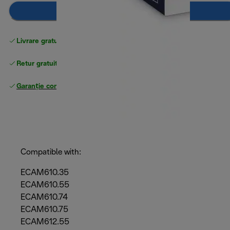
Adaugă în coș
Livrare gratuită standard
peste 255 LEI
Retur gratuit
Garanție completă
a producătorului
Compatible with:
ECAM610.35
ECAM610.55
ECAM610.74
ECAM610.75
ECAM612.55