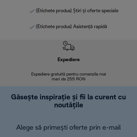
(Etichete produs) Știri și oferte speciale
(Etichete produs) Asistență rapidă
Expediere
R
Expediere gratuită pentru comenzile mai
30 de zi
mari de 255 RON
Găsește inspirație și fii la curent cu
noutățile
Alege să primești oferte prin e-mail