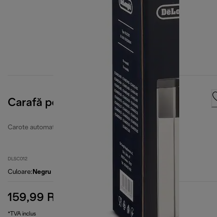
Carafă pentru lapte
Carote automate de lapte
DLSC012
Culoare
:
Negru
159,99 RON
preț inițial 199,99 RON
199,99 RON
(-20 %)
*TVA inclus