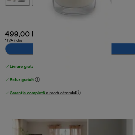
499,00 RON
*TVA inclus
Anunță-mă
Livrare gratuită standard
peste 255 LEI
Retur gratuit
Garanție completă
a producătorului