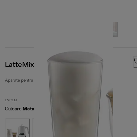
LatteMix
Aparate pentru spumă de lapte
EMF3.M
Culoare
:
Metal