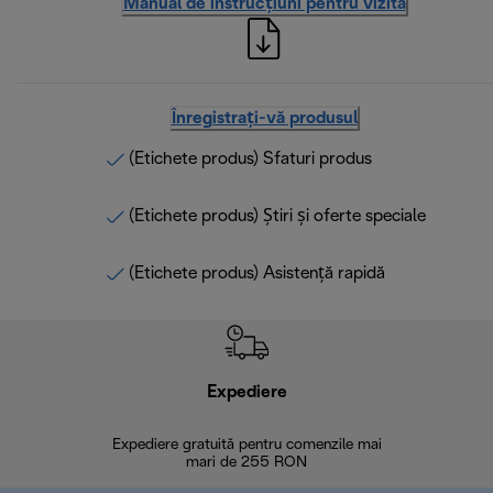
Manual de instrucțiuni pentru vizită
Înregistrați-vă produsul
(Etichete produs) Sfaturi produs
(Etichete produs) Știri și oferte speciale
(Etichete produs) Asistență rapidă
Expediere
R
Expediere gratuită pentru comenzile mai
30 de zi
mari de 255 RON