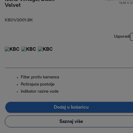
19,98 € (
Velvet
KBOV2001.BK
Usporedi
Filter protiv kamenca
Rotirajuće postolje
Indikator razine vode
Dodaj u košaricu
Saznaj više