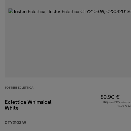
TOSTERI ECLETTICA
89,90 €
Eclettica Whimsical
Uključen PDV u iznos
17,98 € (
White
CTY2103.W