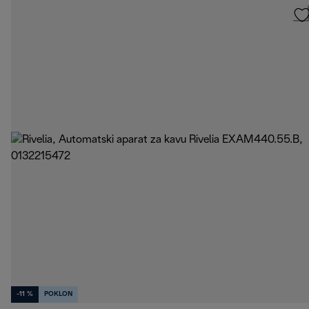
-11 %
POKLON