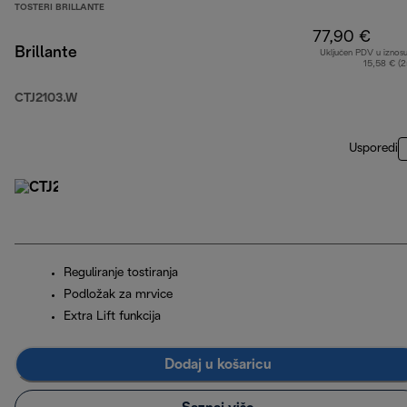
TOSTERI BRILLANTE
77,90 €
Brillante
Uključen PDV u iznos
15,58 € (
CTJ2103.W
Usporedi
Reguliranje tostiranja
Podložak za mrvice
Extra Lift funkcija
Dodaj u košaricu