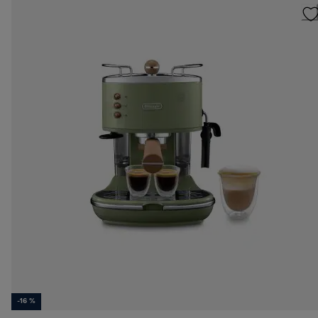
-16 %