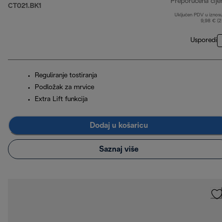
Preporučena cije
CT021.BK1
Uključen PDV u iznos
9,98 € (
Usporedi
Reguliranje tostiranja
Podložak za mrvice
Extra Lift funkcija
Dodaj u košaricu
Saznaj više