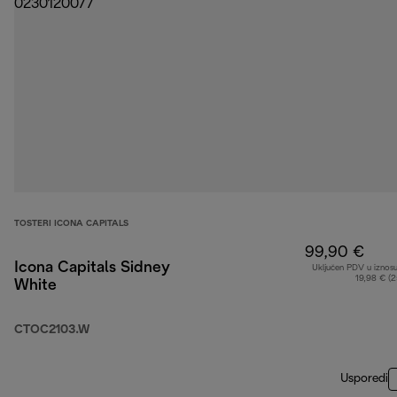
TOSTERI ICONA CAPITALS
99,90 €
Icona Capitals Sidney
Uključen PDV u iznos
19,98 € (
White
CTOC2103.W
Usporedi