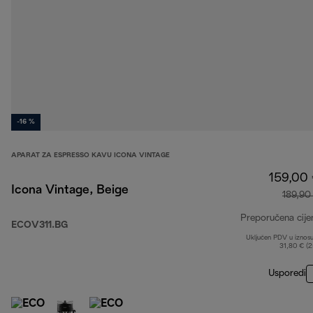
-16 %
APARAT ZA ESPRESSO KAVU ICONA VINTAGE
159,00
Icona Vintage, Beige
189,90
Preporučena cije
ECOV311.BG
Uključen PDV u iznos
31,80 € (
Usporedi