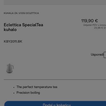
KUHALA ZA VODU ECLETTICA
119,90 €
Eclettica SpecialTea
Uključen PDV u iznos
23,98 € (
kuhalo
KBY2011.BK
Usporedi
The perfect temperature tea
Precision boiling
Dodaj u košaricu