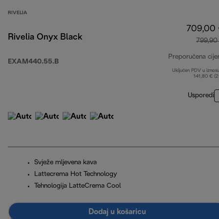
RIVELIA
709,00
Rivelia Onyx Black
799,90
Preporučena cije
EXAM440.55.B
Uključen PDV u iznos
141,80 € (
Usporedi
Svježe mljevena kava
Lattecrema Hot Technology
Tehnologija LatteCrema Cool
Dodaj u košaricu