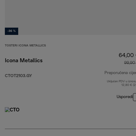
-36 %
TOSTERI ICONA METALLICS
64,00
Icona Metallics
99,90
Preporučena cije
CTOT2103.GY
Uključen PDV u iznos
12,80 € (
Usporedi