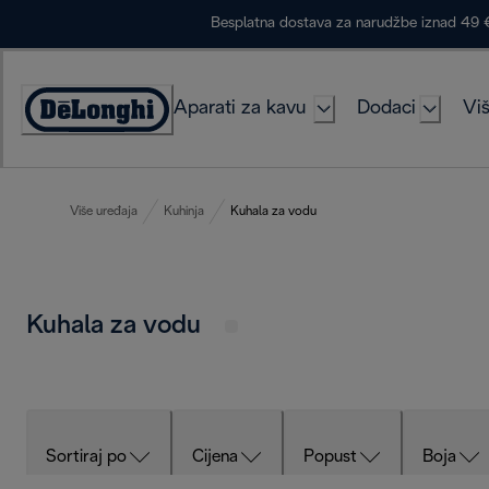
Skip
Besplatna dostava za narudžbe iznad 49 
to
Content
Aparati za kavu
Dodaci
Viš
Accessibility
Statement
Više uređaja
Kuhinja
Kuhala za vodu
Kuhala za vodu
Sortiraj po
Cijena
Popust
Boja