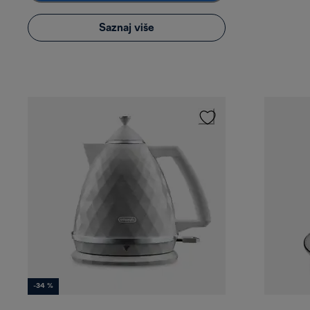
Saznaj više
-34 %