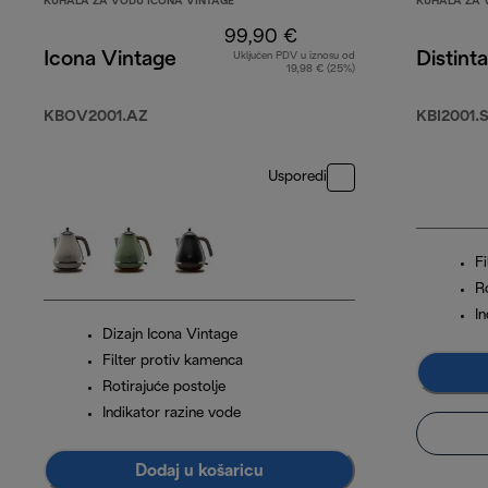
KUHALA ZA VODU ICONA VINTAGE
KUHALA ZA 
99,90 €
Icona Vintage
Distinta
Uključen PDV u iznosu od
19,98 € (25%)
KBOV2001.AZ
KBI2001.
Usporedi
F
Ro
I
Dizajn Icona Vintage
Filter protiv kamenca
Rotirajuće postolje
Indikator razine vode
Dodaj u košaricu