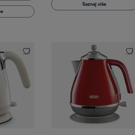
Saznaj više
še