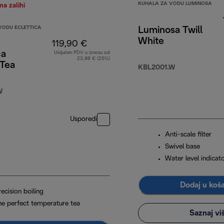
KUHALA ZA VODU LUMINOSA
a zalihi
VODU ECLETTICA
Luminosa Twill
White
119,90 €
ca
Uključen PDV u iznosu od
23,98 € (25%)
lTea
90 €
KBL2001.W
W
Usporedi
Anti-scale filter
Swivel base
Water level indicat
Dodaj u koš
ecision boiling
he perfect temperature tea
Saznaj vi