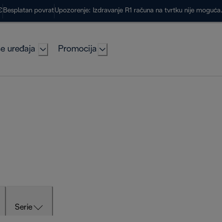
€
Besplatan povrat
Upozorenje: Izdravanje R1 računa na tvrtku nije moguć
e uređaja
Promocija
Serie