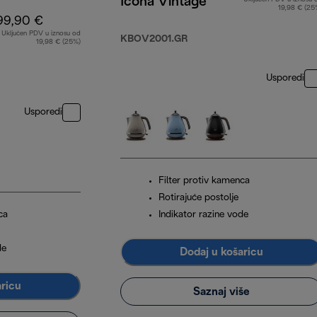
Icona Vintage
19,98 € (25
99,90 €
Uključen PDV u iznosu od
KBOV2001.GR
19,98 € (25%)
Usporedi
Usporedi
Filter protiv kamenca
Rotirajuće postolje
ca
Indikator razine vode
de
Dodaj u košaricu
aricu
Saznaj više