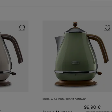
KUHALA ZA VODU ICONA VINTAGE
99,90 €
E
Uključen PDV u iznosu 