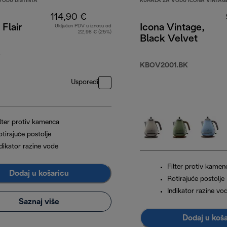
VODU DISTINTA
KUHALA ZA VODU ICONA VINTAG
114,90 €
 Flair
Icona Vintage,
Uključen PDV u iznosu od
22,98 € (25%)
Black Velvet
S
KBOV2001.BK
Usporedi
ilter protiv kamenca
tirajuće postolje
ndikator razine vode
Filter protiv kamen
Dodaj u košaricu
Rotirajuće postolje
Indikator razine vo
Saznaj više
Dodaj u koš