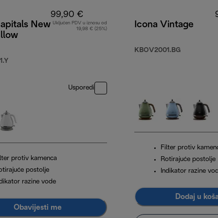
99,90 €
Capitals New
Icona Vintage
Uključen PDV u iznosu od
19,98 € (25%)
llow
KBOV2001.BG
1.Y
Usporedi
Filter protiv kamen
ilter protiv kamenca
Rotirajuće postolje
tirajuće postolje
Indikator razine vo
ndikator razine vode
Dodaj u koš
Obavijesti me