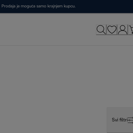
a. Prodaja je moguća samo krajnjem kupcu.
Svi filtri