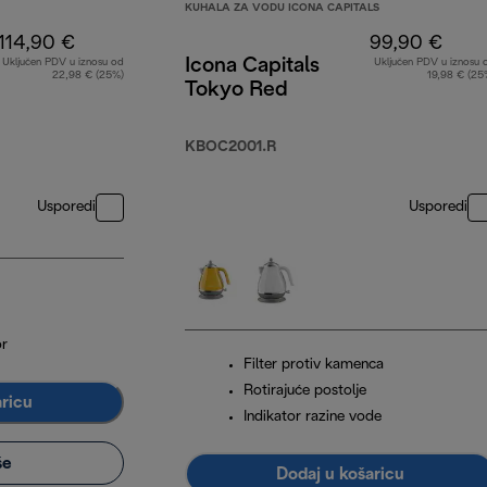
KUHALA ZA VODU ICONA CAPITALS
114,90 €
99,90 €
Icona Capitals
Uključen PDV u iznosu od
Uključen PDV u iznosu 
22,98 € (25%)
19,98 € (25
Tokyo Red
KBOC2001.R
Usporedi
Usporedi
or
Filter protiv kamenca
Rotirajuće postolje
aricu
Indikator razine vode
še
Dodaj u košaricu