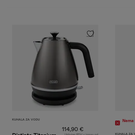
KUHALA ZA VODU
Nema n
114,90 €
KUHALA ZA 
Uključen PDV u iznosu od