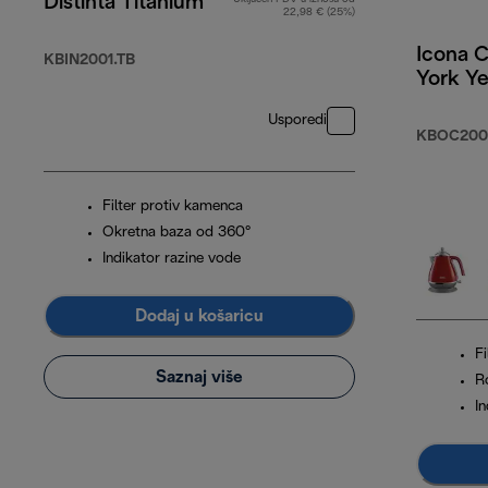
Distinta Titanium
22,98 € (25%)
Icona 
KBIN2001.TB
York Ye
Usporedi
KBOC200
Filter protiv kamenca
Okretna baza od 360°
Indikator razine vode
Dodaj u košaricu
F
Saznaj više
Ro
I