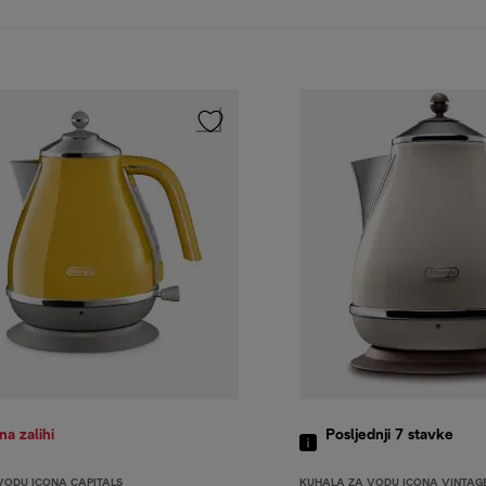
a zalihi
Posljednji 7
stavke
VODU ICONA CAPITALS
KUHALA ZA VODU ICONA VINTAG