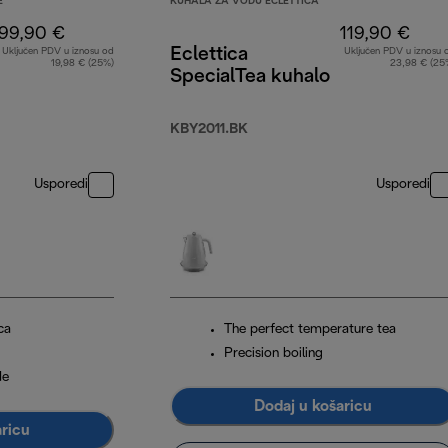
E
KUHALA ZA VODU ECLETTICA
99,90 €
119,90 €
Eclettica
Uključen PDV u iznosu od
Uključen PDV u iznosu 
19,98 € (25%)
23,98 € (25
SpecialTea kuhalo
KBY2011.BK
Usporedi
Usporedi
ca
The perfect temperature tea
Precision boiling
de
Dodaj u košaricu
aricu