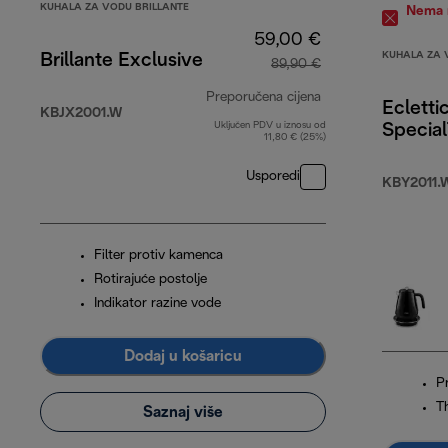
KUHALA ZA VODU BRILLANTE
Nema n
59,00 €
KUHALA ZA 
Brillante Exclusive
89,90 €
Preporučena cijena
Ecletti
KBJX2001.W
Uključen PDV u iznosu od
Specia
izvorna cijena 89,
11,80 € (25%)
Usporedi
KBY2011.
Filter protiv kamenca
Rotirajuće postolje
Indikator razine vode
Dodaj u košaricu
Pr
T
Saznaj više