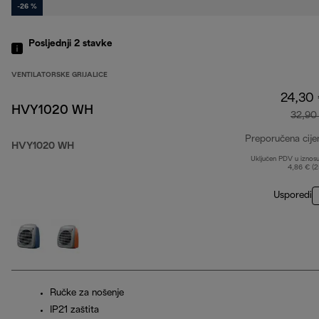
-26 %
Posljednji 2
stavke
VENTILATORSKE GRIJALICE
24,30
HVY1020 WH
32,90
Preporučena cije
HVY1020 WH
Uključen PDV u iznos
4,86 € (
Usporedi
Ručke za nošenje
IP21 zaštita