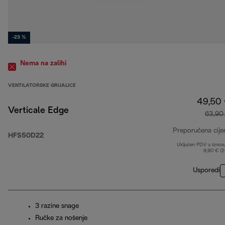
-23 %
Nema na zalihi
VENTILATORSKE GRIJALICE
49,50
Verticale Edge
63,90
Preporučena cije
HFS50D22
Uključen PDV u iznos
9,90 € (
Usporedi
3 razine snage
Ručke za nošenje