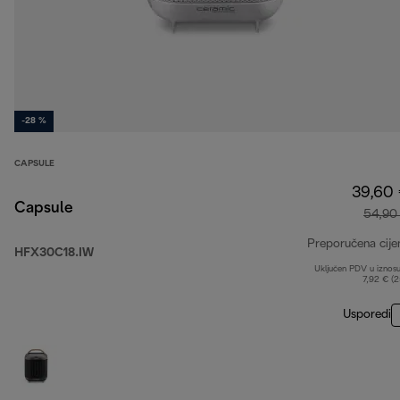
-28 %
CAPSULE
39,60
Capsule
54,90
Preporučena cije
HFX30C18.IW
Uključen PDV u iznos
7,92 € (
Usporedi