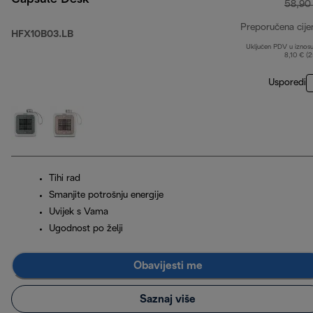
58,90
Preporučena cije
HFX10B03.LB
Uključen PDV u iznos
8,10 € (
Usporedi
Tihi rad
Smanjite potrošnju energije
Uvijek s Vama
Ugodnost po želji
Obavijesti me
Saznaj više