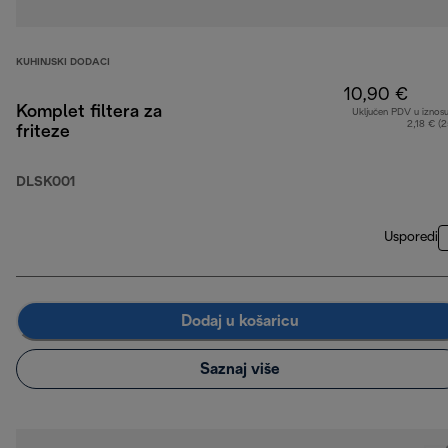
KUHINJSKI DODACI
10,90 €
Komplet filtera za
Uključen PDV u iznos
2,18 € (
friteze
DLSK001
Usporedi
Dodaj u košaricu
Saznaj više