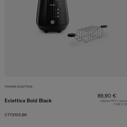
TOSTERI ECLETTICA
89,90 €
Eclettica Bold Black
Uključen PDV u iznos
17,98 € (
CTY2103.BK