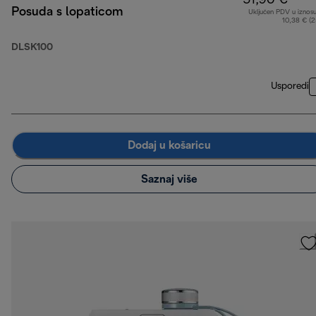
51,90 €
Posuda s lopaticom
Uključen PDV u iznos
10,38 € (
DLSK100
Usporedi
Dodaj u košaricu
Saznaj više