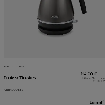
KUHALA ZA VODU
114,90 €
Distinta Titanium
Uključen PDV u iznos
22,98 € (
KBIN2001.TB
Usporedi