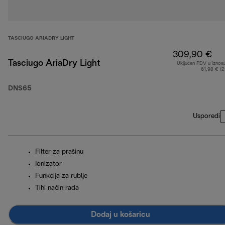
TASCIUGO ARIADRY LIGHT
309,90 €
Tasciugo AriaDry Light
Uključen PDV u iznos
61,98 € (
DNS65
Usporedi
Filter za prašinu
Ionizator
Funkcija za rublje
Tihi način rada
Dodaj u košaricu