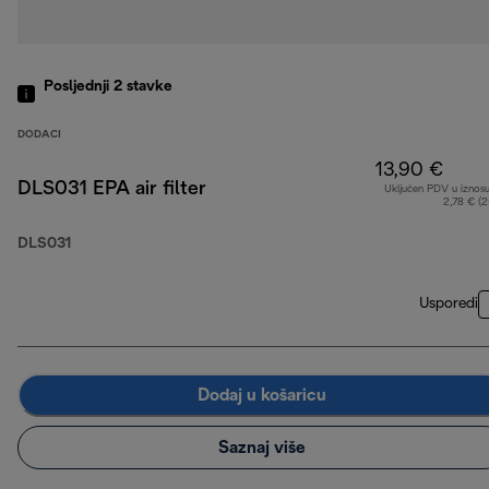
Posljednji 2
stavke
DODACI
13,90 €
DLS031 EPA air filter
Uključen PDV u iznos
2,78 € (
DLS031
Usporedi
Dodaj u košaricu
Saznaj više