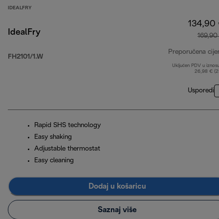
IDEALFRY
134,90
IdealFry
169,90
Preporučena cije
FH2101/1.W
Uključen PDV u iznos
26,98 € (
Usporedi
Rapid SHS technology
Easy shaking
Adjustable thermostat
Easy cleaning
Dodaj u košaricu
Saznaj više