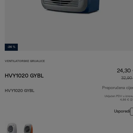
-26 %
VENTILATORSKE GRIJALICE
24,30
HVY1020 GYBL
32,90
Preporučena cije
HVY1020 GYBL
Uključen PDV u iznos
4,86 € (
Usporedi