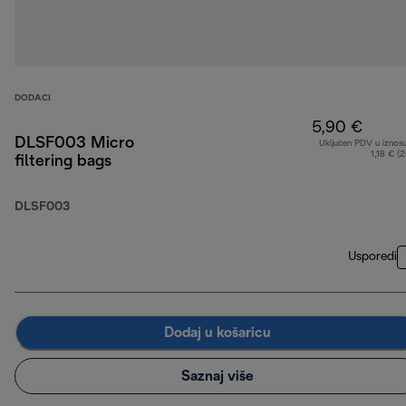
DODACI
5,90 €
DLSF003 Micro
Uključen PDV u iznos
1,18 € (
filtering bags
DLSF003
Usporedi
Dodaj u košaricu
Saznaj više