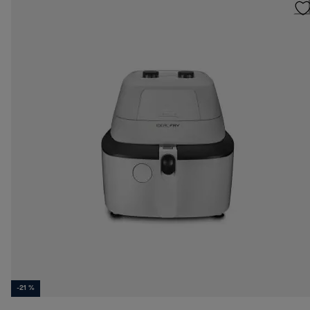
-21 %