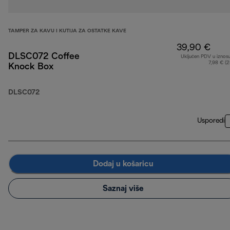
TAMPER ZA KAVU I KUTIJA ZA OSTATKE KAVE
39,90 €
DLSC072 Coffee
Uključen PDV u iznos
7,98 € (
Knock Box
DLSC072
Usporedi
Dodaj u košaricu
Saznaj više