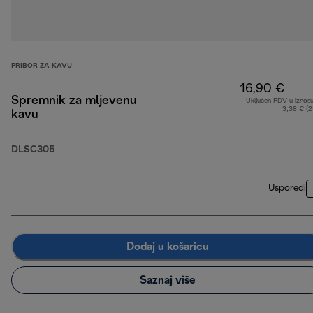
PRIBOR ZA KAVU
16,90 €
Spremnik za mljevenu
Uključen PDV u iznos
3,38 € (
kavu
DLSC305
Usporedi
Dodaj u košaricu
Saznaj više