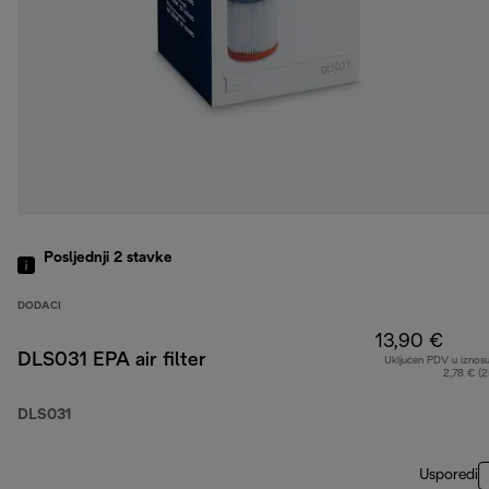
Posljednji 2
stavke
DODACI
13,90 €
DLS031 EPA air filter
Uključen PDV u iznos
2,78 € (
DLS031
Usporedi