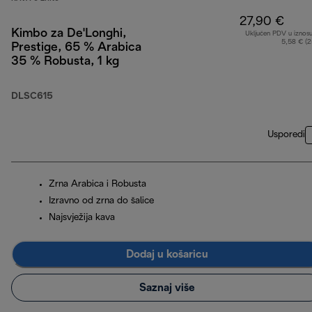
27,90 €
Kimbo za De'Longhi,
Uključen PDV u iznos
5,58 € (
Prestige, 65 % Arabica
35 % Robusta, 1 kg
DLSC615
Usporedi
Zrna Arabica i Robusta
Izravno od zrna do šalice
Najsvježija kava
Dodaj u košaricu
Saznaj više