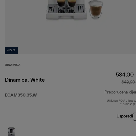
-10 %
DINAMICA
584,00
Dinamica, White
649,90
Preporučena cije
ECAM350.35.W
Uključen PDV u iznos
116,80 € (
Usporedi