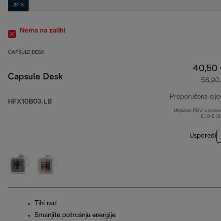
-31 %
Nema na zalihi
CAPSULE DESK
40,50
Capsule Desk
58,90
Preporučena cije
HFX10B03.LB
Uključen PDV u iznos
8,10 € (
Usporedi
Tihi rad
Smanjite potrošnju energije