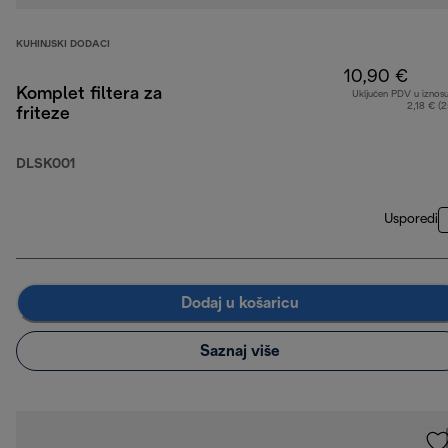
KUHINJSKI DODACI
10,90 €
Komplet filtera za
Uključen PDV u iznos
2,18 € (
friteze
DLSK001
Usporedi
Dodaj u košaricu
Saznaj više