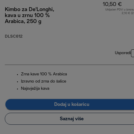
10,50 €
Kimbo za De'Longhi,
Uključen PDV u iznos
2,10 € (
kava u zrnu 100 %
Arabica, 250 g
DLSC612
Usporedi
Zrna kave 100 % Arabica
Izravno od zrna do šalice
Najsvježija kava
Dodaj u košaricu
Saznaj više