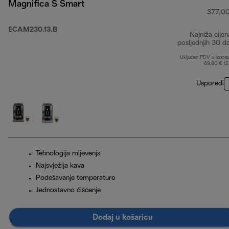
Magnifica S Smart
377,0
ECAM230.13.B
Najniža cijen
posljednjih 30 d
Uključen PDV u iznos
69,80 € (
Usporedi
Tehnologija mljevenja
Najsvježija kava
Podešavanje temperature
Jednostavno čišćenje
Dodaj u košaricu