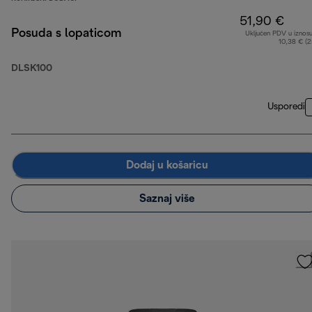
51,90 €
Posuda s lopaticom
Uključen PDV u iznos
10,38 € (
DLSK100
Usporedi
Dodaj u košaricu
Saznaj više