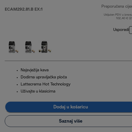
Preporučena cije
ECAM292.81.B EX:1
Uključen PDV u iznos
102,40 € (
Usporedi
Najsvježija kava
Dodirna upravljačka ploča
Lattecrema Hot Technology
Uživajte u klasicima
Dodaj u košaricu
Saznaj više