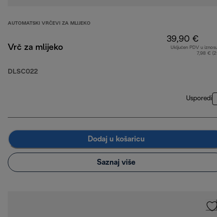
AUTOMATSKI VRČEVI ZA MLIJEKO
39,90 €
Vrč za mlijeko
Uključen PDV u iznos
7,98 € (
DLSC022
Usporedi
Dodaj u košaricu
Saznaj više