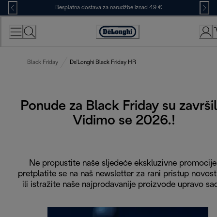
Skip
Besplatna dostava za narudžbe iznad 49 €
to
Content
Accessibility
Statement
Black Friday
De'Longhi Black Friday HR
Ponude za Black Friday su završil
Vidimo se 2026.!
Ne propustite naše sljedeće ekskluzivne promocije
pretplatite se na naš newsletter za rani pristup novos
ili istražite naše najprodavanije proizvode upravo sa