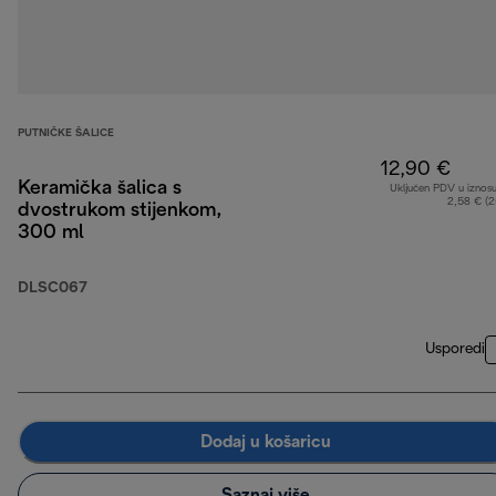
PUTNIČKE ŠALICE
12,90 €
Keramička šalica s
Uključen PDV u iznos
2,58 € (
dvostrukom stijenkom,
300 ml
DLSC067
Usporedi
Dodaj u košaricu
Saznaj više