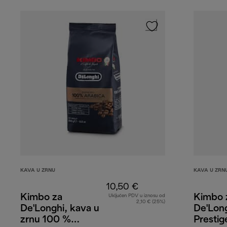
KAVA U ZRNU
KAVA U ZRN
10,50 €
Kimbo za
Kimbo 
Uključen PDV u iznosu od
2,10 € (25%)
De'Longhi, kava u
De'Long
zrnu 100 %
Prestig