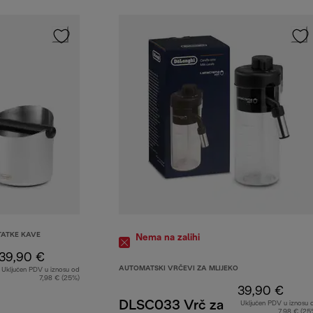
TATKE KAVE
Nema na zalihi
39,90 €
AUTOMATSKI VRČEVI ZA MLIJEKO
Uključen PDV u iznosu od
7,98 € (25%)
39,90 €
DLSC033 Vrč za
Uključen PDV u iznosu 
7,98 € (25