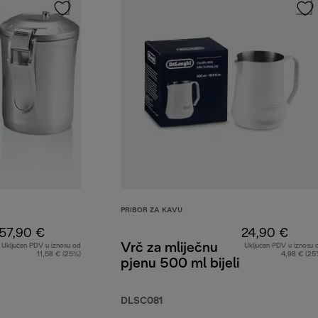
PRIBOR ZA KAVU
57,90 €
24,90 €
Vrč za mliječnu
Uključen PDV u iznosu od
Uključen PDV u iznosu 
11,58 € (25%)
4,98 € (25
pjenu 500 ml bijeli
DLSC081