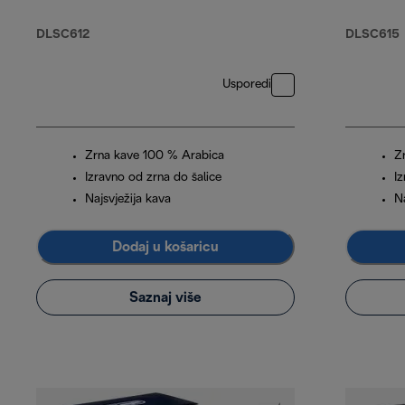
Arabica, 250 g
Arabic
Robusta
DLSC612
DLSC615
Usporedi
Zrna kave 100 % Arabica
Z
Izravno od zrna do šalice
I
Najsvježija kava
Na
Dodaj u košaricu
Saznaj više