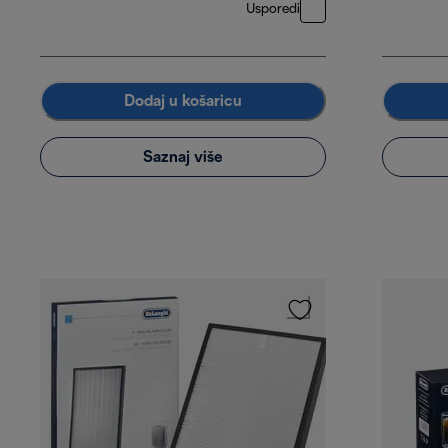
Usporedi
Dodaj u košaricu
Saznaj više