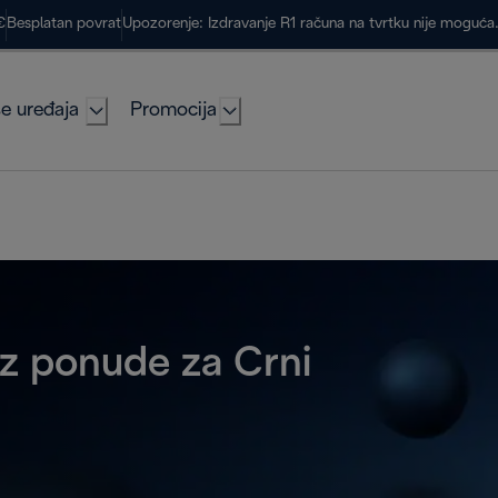
€
Besplatan povrat
Upozorenje: Izdravanje R1 računa na tvrtku nije moguć
e uređaja
Promocija
uz ponude za Crni