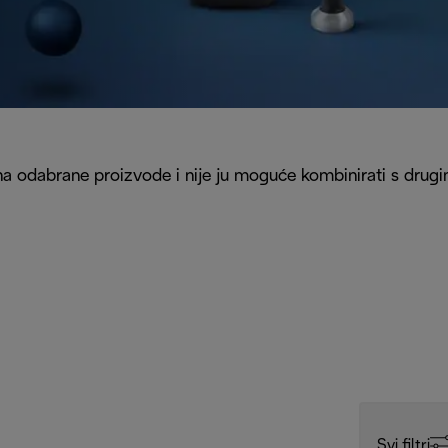
5. na odabrane proizvode i nije ju moguće kombinirati s drug
Svi filtri