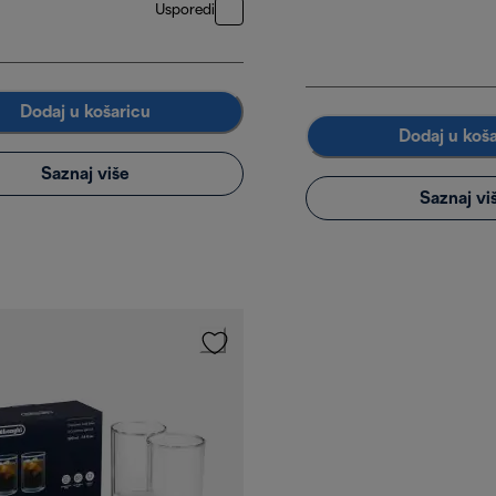
Usporedi
Dodaj u košaricu
Dodaj u koš
Saznaj više
Saznaj vi