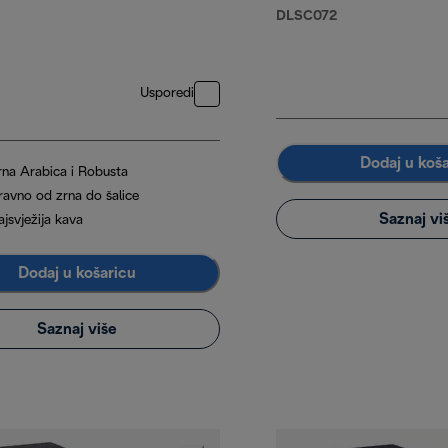
a 35 %
DLSC072
, 1 kg
Usporedi
Dodaj u koš
rna Arabica i Robusta
zravno od zrna do šalice
Saznaj vi
jsvježija kava
Dodaj u košaricu
Saznaj više