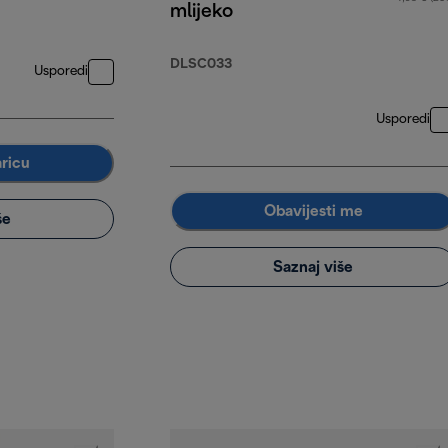
mlijeko
DLSC033
Usporedi
Usporedi
aricu
Obavijesti me
še
Saznaj više