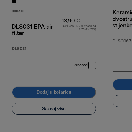
DODACI
Keramič
dvostr
13,90 €
stijen
DLS031 EPA air
Uključen PDV u iznosu od
2,78 € (25%)
filter
DLSC067
DLS031
Usporedi
Dodaj u košaricu
Saznaj više