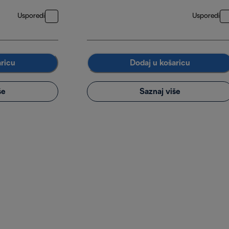
Usporedi
Usporedi
aricu
Dodaj u košaricu
še
Saznaj više