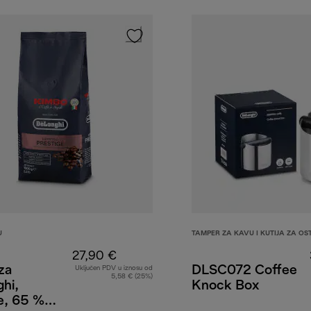
U
TAMPER ZA KAVU I KUTIJA ZA OS
27,90 €
za
DLSC072 Coffee
Uključen PDV u iznosu od
5,58 € (25%)
hi,
Knock Box
e, 65 %