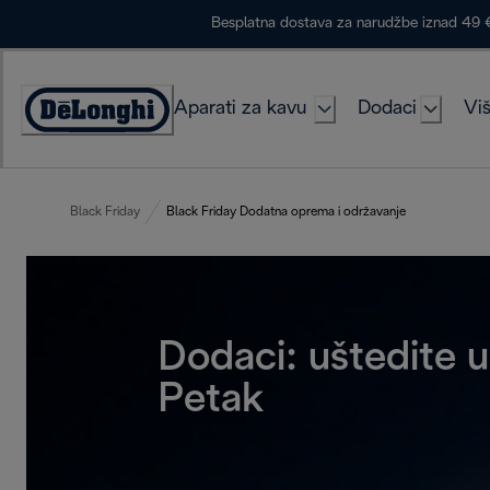
Skip
Besplatna dostava za narudžbe iznad 49 
to
Content
Aparati za kavu
Dodaci
Viš
Accessibility
Statement
Black Friday
Black Friday Dodatna oprema i održavanje
Dodaci: uštedite 
Petak