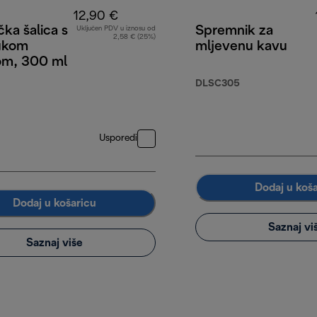
12,90 €
ka šalica s
Spremnik za
Uključen PDV u iznosu od
2,58 € (25%)
ukom
mljevenu kavu
kom, 300 ml
DLSC305
Usporedi
Dodaj u koš
Dodaj u košaricu
Saznaj vi
Saznaj više