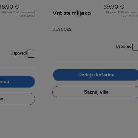
16,90 €
39,90 €
Vrč za mlijeko
Uključen PDV u iznosu od
Uključen PDV u iznosu 
3,38 € (25%)
7,98 € (25
DLSC022
Usporedi
Usporedi
Dodaj u košaricu
aricu
Saznaj više
še