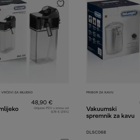
 VRČEVI ZA MLIJEKO
PRIBOR ZA KAVU
48,90 €
mlijeko
Vakuumski
Uključen PDV u iznosu od
9,78 € (25%)
spremnik za kavu
DLSC068