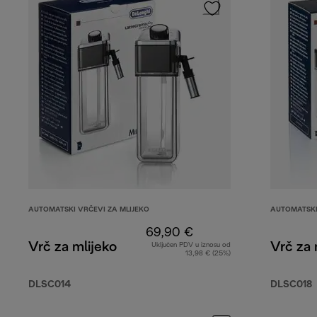
AUTOMATSKI VRČEVI ZA MLIJEKO
AUTOMATSKI
69,90 €
Vrč za mlijeko
Vrč za 
Uključen PDV u iznosu od
13,98 € (25%)
DLSC014
DLSC018