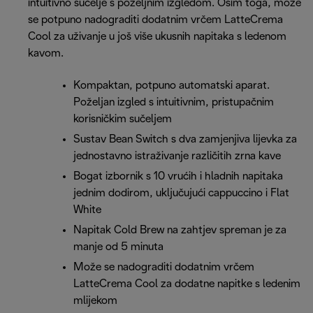
intuitivno sučelje s poželjnim izgledom. Osim toga, može
se potpuno nadograditi dodatnim vrčem LatteCrema
Cool za uživanje u još više ukusnih napitaka s ledenom
kavom.
Kompaktan, potpuno automatski aparat.
Poželjan izgled s intuitivnim, pristupačnim
korisničkim sučeljem
Sustav Bean Switch s dva zamjenjiva lijevka za
jednostavno istraživanje različitih zrna kave
Bogat izbornik s 10 vrućih i hladnih napitaka
jednim dodirom, uključujući cappuccino i Flat
White
Napitak Cold Brew na zahtjev spreman je za
manje od 5 minuta
Može se nadograditi dodatnim vrčem
LatteCrema Cool za dodatne napitke s ledenim
mlijekom