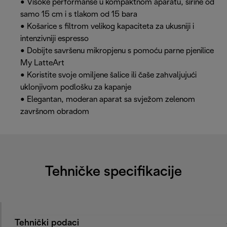
• Visoke performanse u kompaktnom aparatu, širine od
samo 15 cm i s tlakom od 15 bara
• Košarice s filtrom velikog kapaciteta za ukusniji i
intenzivniji espresso
• Dobijte savršenu mikropjenu s pomoću parne pjenilice
My LatteArt
• Koristite svoje omiljene šalice ili čaše zahvaljujući
uklonjivom podlošku za kapanje
• Elegantan, moderan aparat sa svježom zelenom
završnom obradom
Tehničke specifikacije
Tehnički podaci