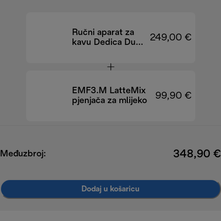
Ručni aparat za
249,00 €
kavu Dedica Duo
EC890.GR
EMF3.M LatteMix
99,90 €
pjenjača za mlijeko
348,90 €
Međuzbroj:
Dodaj u košaricu