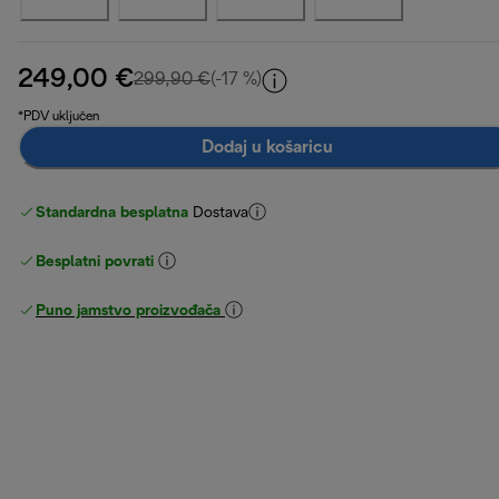
249,00 €
izvorna cijena 299,90 €
299,90 €
(-17 %)
*PDV uključen
Dodaj u košaricu
Standardna besplatna
Dostava
Besplatni povrati
Puno jamstvo proizvođača