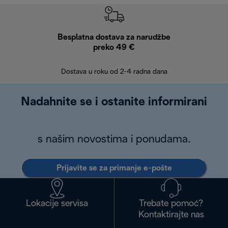
Besplatna dostava za narudžbe
Bes
preko 49 €
30 
Dostava u roku od 2-4 radna dana
Nadahnite se i ostanite informirani
s našim novostima i ponudama.
Prijavite se za primanje e-pošte
Lokacije servisa
Trebate pomoć?
Kontaktirajte nas