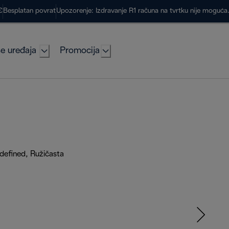
€
Besplatan povrat
Upozorenje: Izdravanje R1 računa na tvrtku nije moguć
e uređaja
Promocija