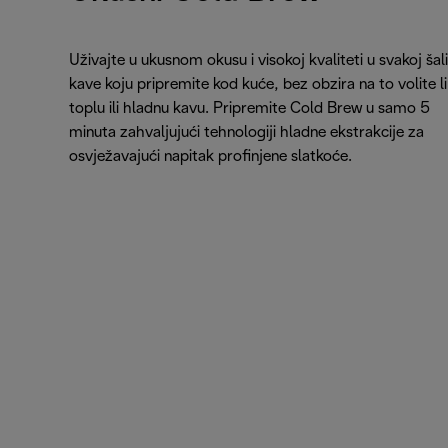
Uživajte u ukusnom okusu i visokoj kvaliteti u svakoj šali
kave koju pripremite kod kuće, bez obzira na to volite li
toplu ili hladnu kavu. Pripremite Cold Brew u samo 5
minuta zahvaljujući tehnologiji hladne ekstrakcije za
osvježavajući napitak profinjene slatkoće.