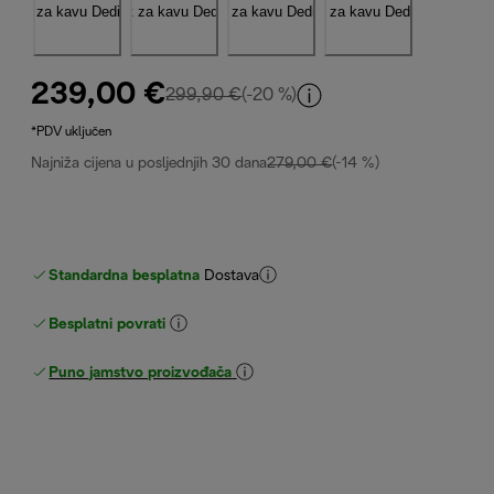
239,00 €
izvorna cijena 299,90 €
299,90 €
(-20 %)
*PDV uključen
Najniža cijena u posljednjih 30 dana
279,00 €
(-14 %)
Standardna besplatna
Dostava
Besplatni povrati
Puno jamstvo proizvođača