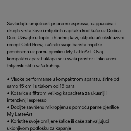
Savladajte umjetnost pripreme espressa, cappuccina i
drugih vrsta kave i mliječnih napitaka kod kuće uz Dedica
Duo. Uživajte u toploj i hladnoj kavi, uključujući ekskluzivni
recept Cold Brew, i učinite svoje barista napitke
posebnima uz parnu pjenilicu My LatteArt. Ovaj
kompaktni aparat uklapa se u svaki prostor i lako unosi
talijanski stil u vašu kuhinju.
• Visoke performanse u kompaktnom aparatu, širine od
samo 15 cm i s tlakom od 15 bara
• Košarice s filtrom velikog kapaciteta za ukusniji i
intenzivniji espresso
• Dobijte savršenu mikropjenu s pomoću parne pjenilice
My LatteArt
• Koristite svoje omiljene šalice ili čaše zahvaljujući
uklonjivom podlošku za kapanje