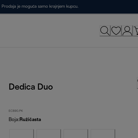
a. Prodaja je moguća samo krajnjem kupcu.
Dedica Duo
EC890.PK
Boja
:
Ružičasta