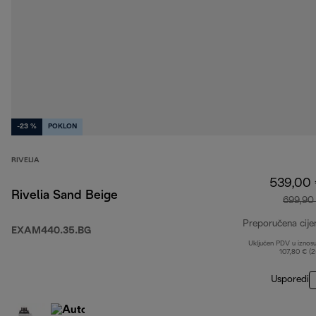
-23 %
POKLON
RIVELIA
539,00
Rivelia Sand Beige
699,90
Preporučena cije
EXAM440.35.BG
Uključen PDV u iznos
107,80 € (
Usporedi