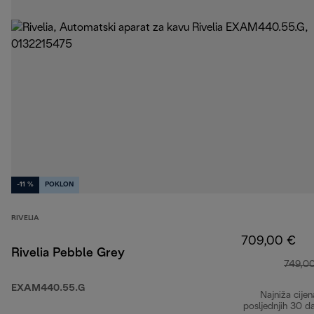
-11 %
POKLON
RIVELIA
709,00 €
Rivelia Pebble Grey
749,0
EXAM440.55.G
Najniža cijen
posljednjih 30 d