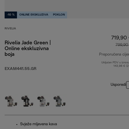
-10 %
ONLINE EKSKLUZIVA
POKLON
RIVELIA
719,90
Rivelia Jade Green |
799,90
Online ekskluzivna
boja
Preporučena cije
Uključen PDV u iznos
143,98 € (
EXAM441.55.GR
Usporedi
Svježe mljevena kava