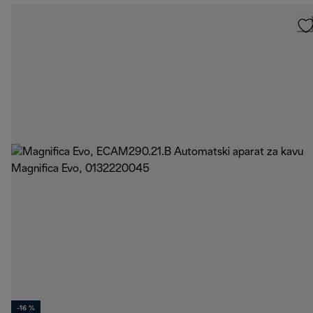
-16 %