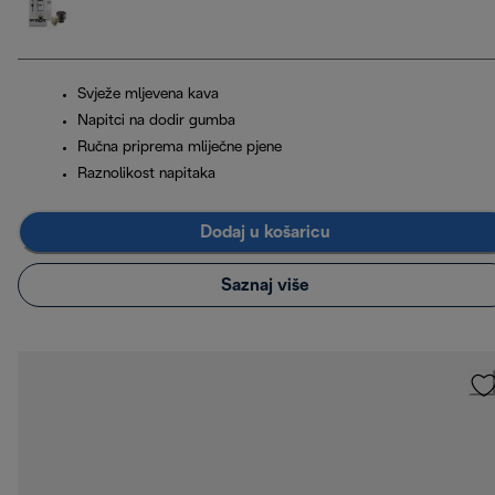
Svježe mljevena kava
Napitci na dodir gumba
Ručna priprema mliječne pjene
Raznolikost napitaka
Dodaj u košaricu
Saznaj više