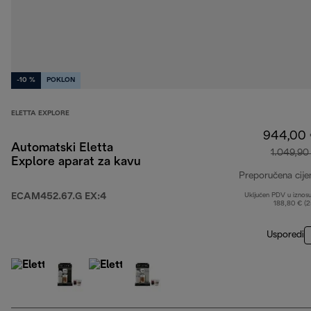
-10 %
POKLON
ELETTA EXPLORE
944,00
Automatski Eletta
1.049,90
Explore aparat za kavu
Preporučena cije
ECAM452.67.G EX:4
Uključen PDV u iznos
188,80 € (
Usporedi