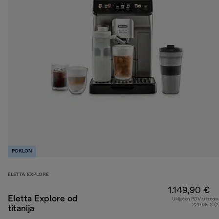
POKLON
ELETTA EXPLORE
1.149,90 €
Eletta Explore od
Uključen PDV u iznos
229,98 € (
titanija