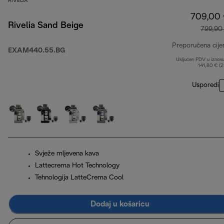
RIVELIA
709,00
Rivelia Sand Beige
799,90
Preporučena cije
EXAM440.55.BG
Uključen PDV u iznos
141,80 € (
Usporedi
Svježe mljevena kava
Lattecrema Hot Technology
Tehnologija LatteCrema Cool
Dodaj u košaricu