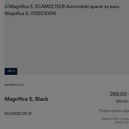
-25 %
MAGNIFICA S
299,00
Magnifica S, Black
399,90
Preporučena cije
ECAM22.110.B
Uključen PDV u iznos
59,80 € (