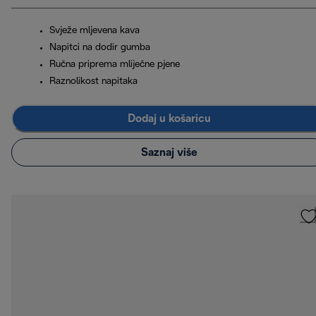
Svježe mljevena kava
Napitci na dodir gumba
Ručna priprema mliječne pjene
Raznolikost napitaka
Dodaj u košaricu
Saznaj više