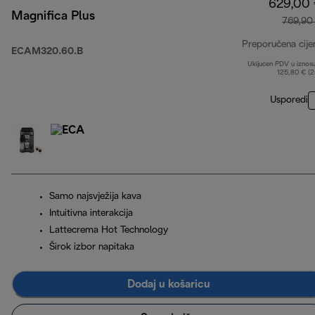
629,00
Magnifica Plus
769,90
Preporučena cije
ECAM320.60.B
Uključen PDV u iznos
125,80 € (
Usporedi
Samo najsvježija kava
Intuitivna interakcija
Lattecrema Hot Technology
Širok izbor napitaka
Dodaj u košaricu