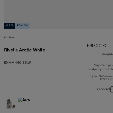
-23 %
POKLON
RIVELIA
539,00 €
Rivelia Arctic White
629,9
EXAM440.35.W
Najniža cijen
posljednjih 30 d
Uključen PDV u iznos
107,80 € (
Usporedi