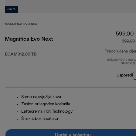
-14 %
MAGNIFICA EVO NEXT
599,00
Magnifica Evo Next
699,90
Preporučena cije
ECAM312.80.TB
Uključen PDV u iznos
119,80 € (
Usporedi
Samo najsvježija kava
Zaslon prilagođen korisniku
Lattecrema Hot Technology
Širok izbor napitaka
Dodaj u košaricu