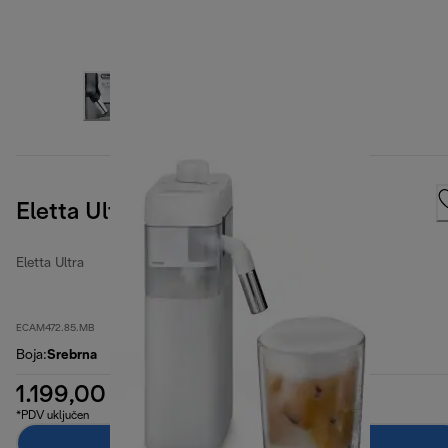
Eletta Ultra
Eletta Ultra
ECAM472.85.MB
Boja
:
Srebrna
1.199,00 €
*PDV uključen
Dodaj u košaricu