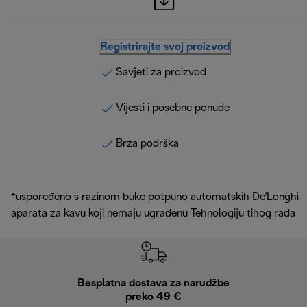
Registrirajte svoj proizvod
Savjeti za proizvod
Vijesti i posebne ponude
Brza podrška
*uspoređeno s razinom buke potpuno automatskih De'Longhi
aparata za kavu koji nemaju ugrađenu Tehnologiju tihog rada
Besplatna dostava za narudžbe
Bes
preko 49 €