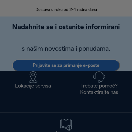
30 
Dostava u roku od 2-4 radna dana
Nadahnite se i ostanite informirani
s našim novostima i ponudama.
Prijavite se za primanje e-pošte
Lokacije servisa
Trebate pomoć?
Kontaktirajte nas