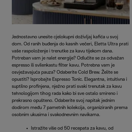
Jednostavno unesite cjelokupni doživljaj kafića u svoj
dom. Od ranih buđenja do kasnih večeri, Eletta Ultra prati
vaše raspoloženje i trenutke za kavu tijekom dana.
Potreban vam je nalet energije? Odlučite se za odvažan
espresso ili svilenkastu filter kavu. Potrebna vam je
osvježavajuća pauza? Odaberite Cold Brew. Želite se
opustiti? Isprobajte Espresso Tonic. Elegantna, intuitivna i
suptilno profinjena, nježno prati svaki trenutak za kavu
tehnologijom tihog rada kako bi sve ostalo smireno i
prekrasno opušteno. Odaberite svoj napitak jednim
dodirom među 7 pametnih kolekcija, organiziranih prema
osobnim ukusima i svakodnevnim navikama.
Istražite više od 50 recepata za kavu, od