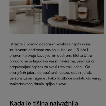
Istražite 7 pomno odabranih kolekcija napitaka na
intuitivnom dodirnom zaslonu u boji od 4,3 inča i
pripremite svoju kavu jednim dodirom. Eletta Ultra
prirodno se prilagođava vašim navikama, predlažući
odgovarajući napitak za svaki trenutak u danu. Od
energičnih jutara do opuštenih pauza, odabir je lak,
personaliziran i siguran, kako bi otkriće postalo dio vašeg
svakodnevnog rituala ispijanja kave.
Kada je tišina najvažnija