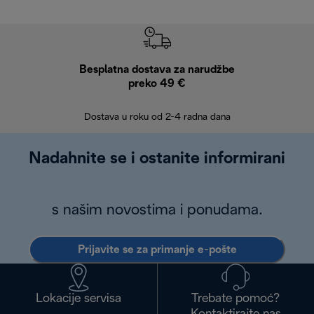
Besplatna dostava za narudžbe
Bes
preko 49 €
30 
Dostava u roku od 2-4 radna dana
Nadahnite se i ostanite informirani
s našim novostima i ponudama.
Prijavite se za primanje e-pošte
Lokacije servisa
Trebate pomoć?