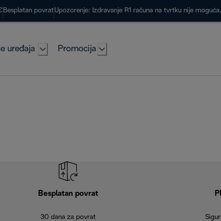
€
Besplatan povrat
Upozorenje: Izdravanje R1 računa na tvrtku nije moguć
e uređaja
Promocija
Besplatan povrat
P
30 dana za povrat
Sigur