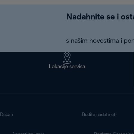
Nadahnite se i ost
s našim novostima i p
Lokacije servisa
Dućan
Budite nadahnuti