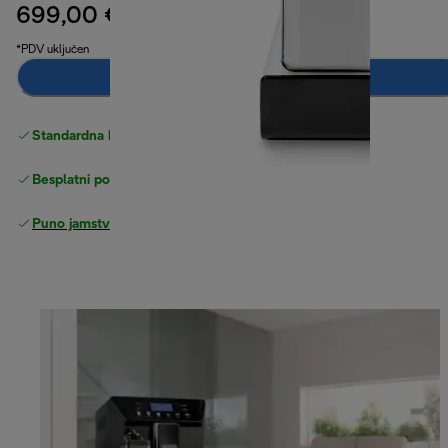
699,00 €
izvorna cijena 899,90 €
899,90 €
(-22 %)
*PDV uključen
Obavijesti me
Standardna besplatna
Dostava
Besplatni povrati
Puno jamstvo proizvođača