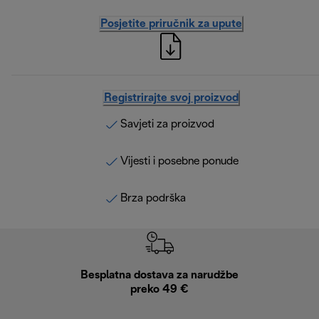
Posjetite priručnik za upute
Registrirajte svoj proizvod
Savjeti za proizvod
Vijesti i posebne ponude
Brza podrška
Besplatna dostava za narudžbe
Bes
preko 49 €
30 