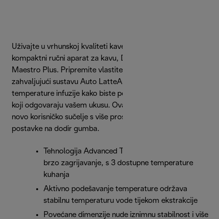
Uživajte u vrhunskoj kvaliteti kave kod kuće uz ovaj
kompaktni ručni aparat za kavu, De'Longhi Dedica
Maestro Plus. Pripremite vlastite napitke poput bariste
zahvaljujući sustavu Auto LatteArt, s tri profila
temperature infuzije kako biste postigli savršene rezultate
koji odgovaraju vašem ukusu. Ovaj vrhunski aparat ima
novo korisničko sučelje s više prostora za korisničke
postavke na dodir gumba.
Tehnologija Advanced Thermoblock osigurava
brzo zagrijavanje, s 3 dostupne temperature
kuhanja
Aktivno podešavanje temperature održava
stabilnu temperaturu vode tijekom ekstrakcije
Povećane dimenzije nude iznimnu stabilnost i više