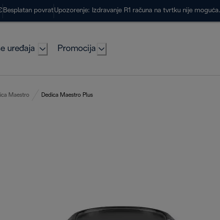
€
Besplatan povrat
Upozorenje: Izdravanje R1 računa na tvrtku nije moguć
e uređaja
Promocija
ica Maestro
Dedica Maestro Plus