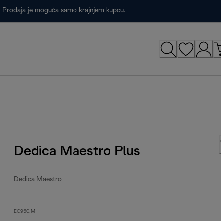
a. Prodaja je moguća samo krajnjem kupcu.
Dedica Maestro Plus
Dedica Maestro
EC950.M