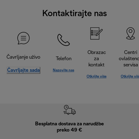
Kontaktirajte nas
Obrazac
Centri
Čavrljanje uživo
Telefon
za
ovlašten
kontakt
servisa
Čavrljajte sada
Nazovite nas
Otkrijte više
Otkrijte vi
Besplatna dostava za narudžbe
Bes
preko 49 €
30 