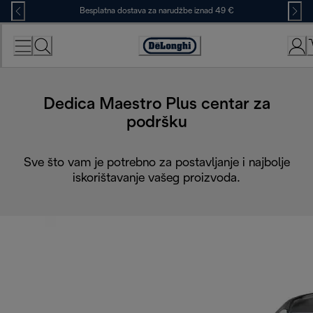
Skip
Besplatna dostava za narudžbe iznad 49 €
to
Content
Accessibility
Statement
Dedica Maestro Plus centar za
podršku
Sve što vam je potrebno za postavljanje i najbolje
iskorištavanje vašeg proizvoda.