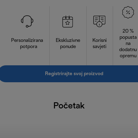
20 %
popusta
Personalizirana
Ekskluzivne
Korisni
na
potpora
ponude
savjeti
dodatnu
opremu
Registrirajte svoj proizvod
Početak