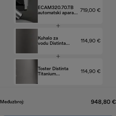
ECAM320.70.TB
719,00 €
automatski aparat
za kavu Magnifica
Plus
Kuhalo za
114,90 €
vodu Distinta
Titanium
KBIN2001.TB
Toster Distinta
114,90 €
Titanium
CTIN2103.TB
948,80 €
Međuzbroj: