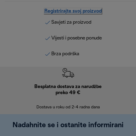
Registrirajte svoj proizvod
Savjeti za proizvod
Vijesti i posebne ponude
Brza podrška
Besplatna dostava za narudžbe
Bes
preko 49 €
30 
Dostava u roku od 2-4 radna dana
Nadahnite se i ostanite informirani