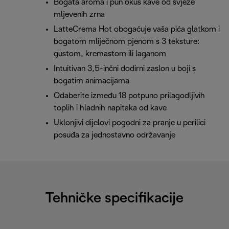
Bogata aroma i pun okus kave od svježe
mljevenih zrna
LatteCrema Hot obogaćuje vaša pića glatkom i
bogatom mliječnom pjenom s 3 teksture:
gustom, kremastom ili laganom
Intuitivan 3,5-inčni dodirni zaslon u boji s
bogatim animacijama
Odaberite između 18 potpuno prilagodljivih
toplih i hladnih napitaka od kave
Uklonjivi dijelovi pogodni za pranje u perilici
posuđa za jednostavno održavanje
Tehničke specifikacije