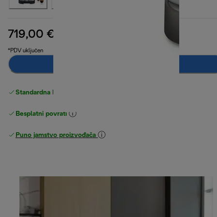
719,00 €
izvorna cijena 799,90 €
799,90 €
(-10 %)
*PDV uključen
Dodaj u košaricu
Standardna besplatna
Dostava
Besplatni povrati
Puno jamstvo proizvođača