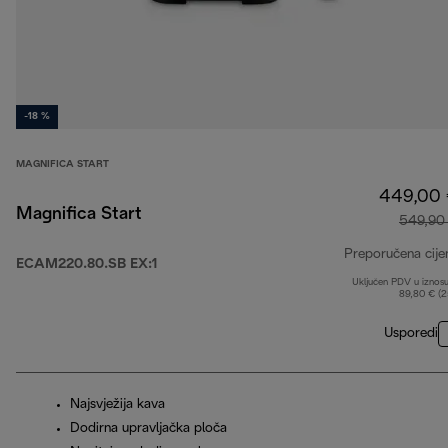
-18 %
MAGNIFICA START
449,00
Magnifica Start
549,90
Preporučena cije
ECAM220.80.SB EX:1
Uključen PDV u iznos
89,80 € (
Usporedi
Najsvježija kava
Dodirna upravljačka ploča