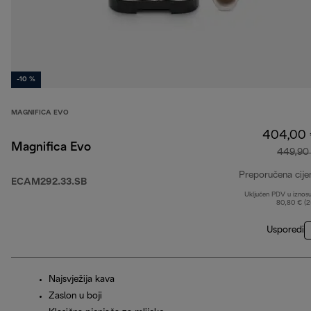
-10 %
MAGNIFICA EVO
404,00
Magnifica Evo
449,90
Preporučena cije
ECAM292.33.SB
Uključen PDV u iznos
80,80 € (
Usporedi
Najsvježija kava
Zaslon u boji