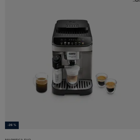
-26 %