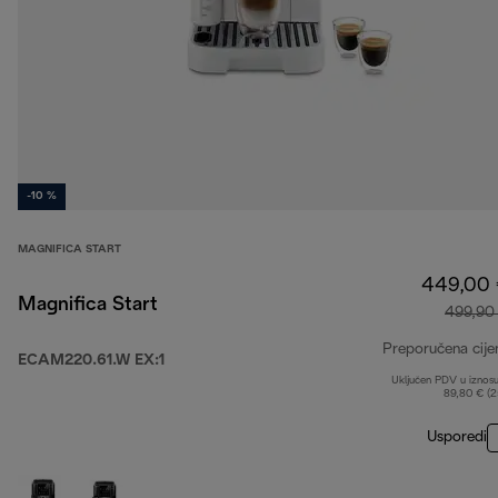
-10 %
MAGNIFICA START
449,00
Magnifica Start
499,90
Preporučena cije
ECAM220.61.W EX:1
Uključen PDV u iznos
89,80 € (
Usporedi