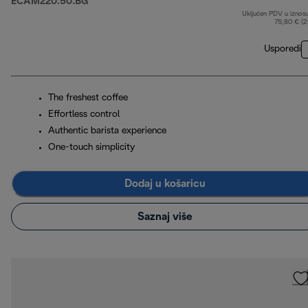
ECAM220.50.BG
Uključen PDV u iznos
75,80 € (
Usporedi
The freshest coffee
Effortless control
Authentic barista experience
One-touch simplicity
Dodaj u košaricu
Saznaj više