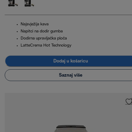
Najsvježija kava
Napitci na dodir gumba
Dodirna upravljačka ploča
LatteCrema Hot Technology
Dodaj u košaricu
Saznaj više