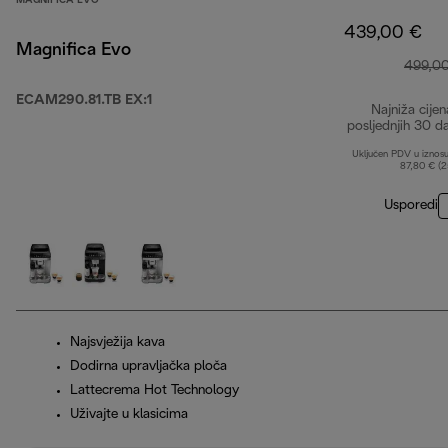
MAGNIFICA EVO
439,00 €
Magnifica Evo
499,0
ECAM290.81.TB EX:1
Najniža cijen
posljednjih 30 d
Uključen PDV u iznos
87,80 € (
Usporedi
Najsvježija kava
Dodirna upravljačka ploča
Lattecrema Hot Technology
Uživajte u klasicima