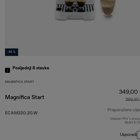
-13 %
Posljednji 8
stavke
MAGNIFICA START
349,00
Magnifica Start
399,90
Preporučena cije
ECAM220.20.W
Uključen PDV u iznos
69,80 € (
Usporedi