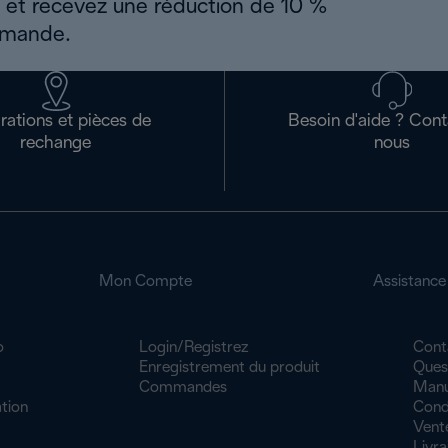
s et recevez une réduction de 10 %
mmande.
rations et pièces de
Besoin d'aide ? Con
rechange
nous
Mon Compte
Assistance
o
Login/Registrez
Cont
Enregistrement du produit
Ques
Commandes
Manue
tion
Cond
Vent
Livra