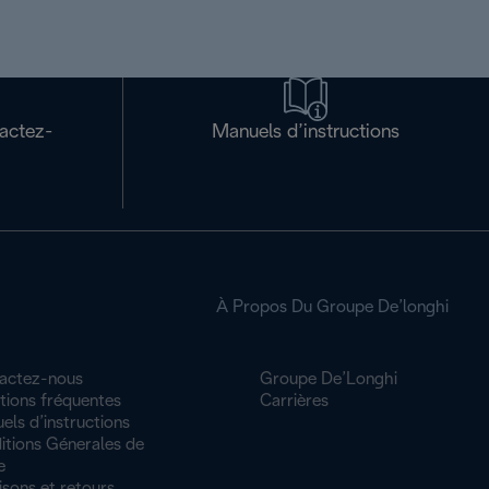
tactez-
Manuels d’instructions
À Propos Du Groupe De’longhi
actez-nous
Groupe De’Longhi
tions fréquentes
Carrières
ls d’instructions
itions Génerales de
e
isons et retours