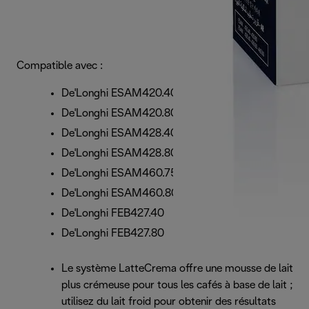
Compatible avec :
De'Longhi ESAM420.40
De'Longhi ESAM420.80
De'Longhi ESAM428.40
De'Longhi ESAM428.80
De'Longhi ESAM460.75
De'Longhi ESAM460.80
De'Longhi FEB427.40
De'Longhi FEB427.80
Le système LatteCrema offre une mousse de lait
plus crémeuse pour tous les cafés à base de lait ;
utilisez du lait froid pour obtenir des résultats