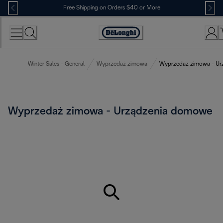
Skip
Free Shipping on Orders $40 or More
to
Content
Accessibility
Statement
Winter Sales - General
Wyprzedaż zimowa
Wyprzedaż zimowa - Ur
Wyprzedaż zimowa - Urządzenia domowe