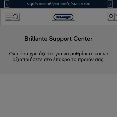
Skip
Δωρεάν αποστολή για αγορές άνω των 49€
to
Content
Accessibility
Statement
Brillante Support Center
Όλα όσα χρειάζεστε για να ρυθμίσετε και να
αξιοποιήσετε στο έπακρο το προϊόν σας.