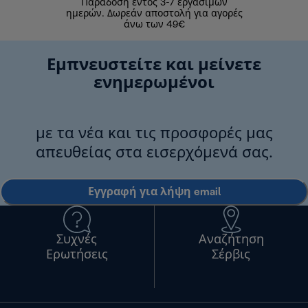
Παράδοση εντός 3-7 εργάσιμων
Επιστροφές 
ημερών. Δωρεάν αποστολή για αγορές
άνω των 49€
Εμπνευστείτε και μείνετε
ενημερωμένοι
με τα νέα και τις προσφορές μας
απευθείας στα εισερχόμενά σας.
Εγγραφή για λήψη email
Συχνές
Αναζήτηση
Ερωτήσεις
Σέρβις