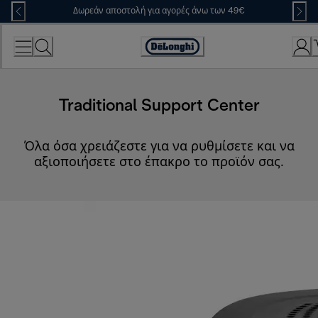
Skip
Δωρεάν αποστολή για αγορές άνω των 49€
to
Content
Accessibility
Statement
Traditional Support Center
Όλα όσα χρειάζεστε για να ρυθμίσετε και να
αξιοποιήσετε στο έπακρο το προϊόν σας.