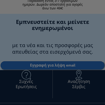
Παράδοση εντός 3-7 εργάσιμων
Επιστροφές 
ημερών. Δωρεάν αποστολή για αγορές
άνω των 49€
Εμπνευστείτε και μείνετε
ενημερωμένοι
με τα νέα και τις προσφορές μας
απευθείας στα εισερχόμενά σας.
Εγγραφή για λήψη email
Συχνές
Αναζήτηση
Ερωτήσεις
Σέρβις