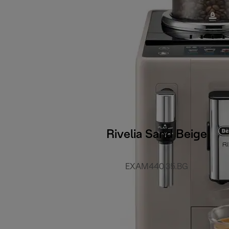
Rivelia Sand Beige
EXAM440.35.BG