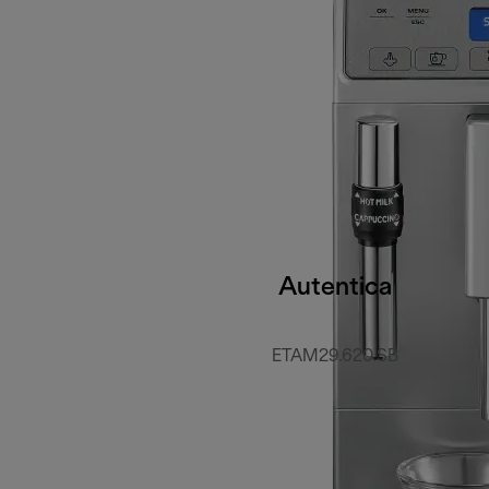
Autentica
ETAM29.620.SB