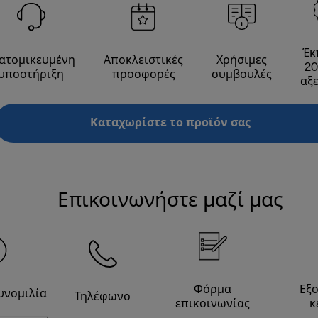
Έκ
ατομικευμένη
Αποκλειστικές
Χρήσιμες
20
υποστήριξη
προσφορές
συμβουλές
αξ
Καταχωρίστε το προϊόν σας
Επικοινωνήστε μαζί μας
Φόρμα
Εξ
υνομιλία
Τηλέφωνο
επικοινωνίας
κ