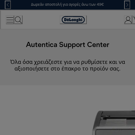
Skip
Δωρεάν αποστολή για αγορές άνω των 49€
to
Content
Accessibility
Statement
Autentica Support Center
Όλα όσα χρειάζεστε για να ρυθμίσετε και να
αξιοποιήσετε στο έπακρο το προϊόν σας.