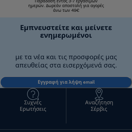
Παράδοση εντός 3-7 εργάσιμων
Επιστροφές 
ημερών. Δωρεάν αποστολή για αγορές
άνω των 49€
Εμπνευστείτε και μείνετε
ενημερωμένοι
με τα νέα και τις προσφορές μας
απευθείας στα εισερχόμενά σας.
Εγγραφή για λήψη email
Συχνές
Αναζήτηση
Ερωτήσεις
Σέρβις