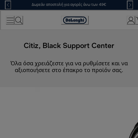
Skip
Δωρεάν αποστολή για αγορές άνω των 49€
to
Content
Accessibility
Statement
Citiz, Black Support Center
Όλα όσα χρειάζεστε για να ρυθμίσετε και να
αξιοποιήσετε στο έπακρο το προϊόν σας.