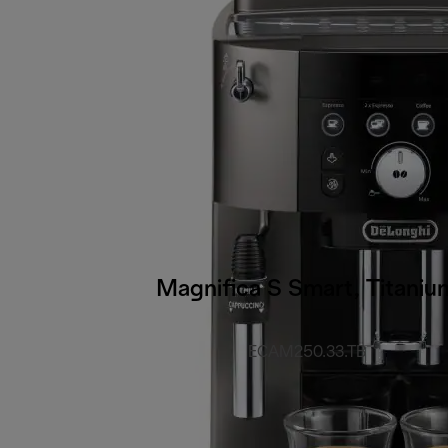
Magnifica S Smart, Titaniu
ECAM250.33.TB