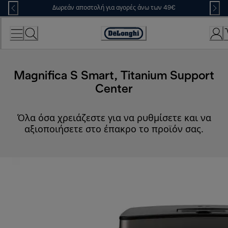
Skip
Δωρεάν αποστολή για αγορές άνω των 49€
to
Content
Accessibility
Statement
Magnifica S Smart, Titanium Support
Center
Όλα όσα χρειάζεστε για να ρυθμίσετε και να
αξιοποιήσετε στο έπακρο το προϊόν σας.