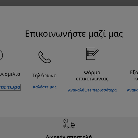
Επικοινωνήστε μαζί μας
Φόρμα
Εξ
υνομιλία
Τηλέφωνο
επικοινωνίας
κ
τε τώρα
Καλέστε μας
Ανακαλύψτε περισσότερα
Ανακα
Δωρεάν αποστολή
Δωρε