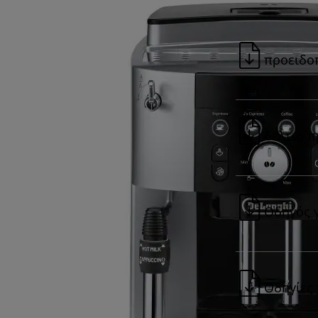
προειδο
δελτιο π
Οδηγός 
Οδηγίες