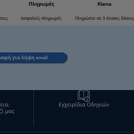
Πληρωμές
Klarna
σεις
Ασφαλείς πληρωμές
Πληρώστε σε 3 άτοκες δόσεις
ραφή για λήψη email
εια;
Εγχειρίδια Οδηγιών
ζί μας