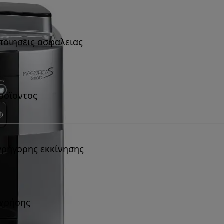
ποιησεις ασφαλειας
ροϊοντος
γρήγορης εκκίνησης
 χρήσης