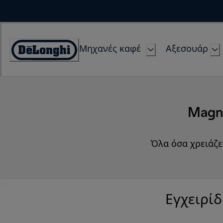
Skip
to
Content
Μηχανές καφέ
Αξεσουάρ
Accessibility
Statement
Magni
Όλα όσα χρειάζε
Εγχειρίδ