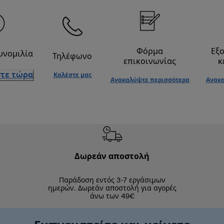
Φόρμα
Εξ
υνομιλία
Τηλέφωνο
επικοινωνίας
κ
τε τώρα
Καλέστε μας
Ανακαλύψτε περισσότερα
Ανακα
Δωρεάν αποστολή
Δωρε
Παράδοση εντός 3-7 εργάσιμων
Επιστροφές 
ημερών. Δωρεάν αποστολή για αγορές
άνω των 49€