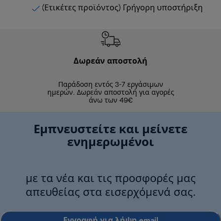
(Ετικέτες προϊόντος) Γρήγορη υποστήριξη
Δωρεάν αποστολή
Δωρε
Παράδοση εντός 3-7 εργάσιμων
Επιστροφές 
ημερών. Δωρεάν αποστολή για αγορές
άνω των 49€
Εμπνευστείτε και μείνετε
ενημερωμένοι
με τα νέα και τις προσφορές μας
απευθείας στα εισερχόμενά σας.
Εγγραφή για λήψη email