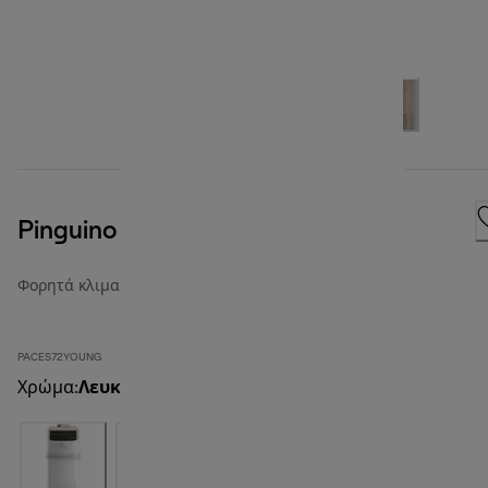
Pinguino Compact
Φορητά κλιματιστικά
PACES72YOUNG
Χρώμα
:
Λευκό