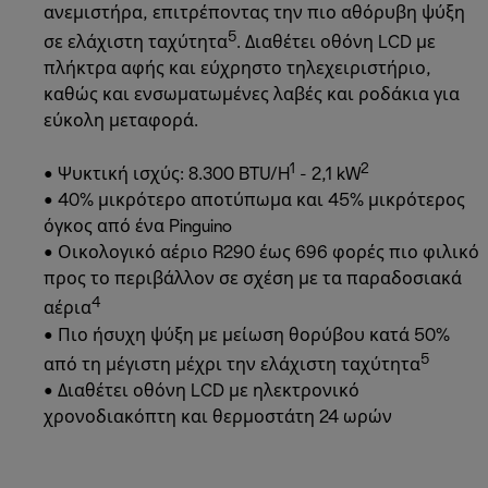
ανεμιστήρα, επιτρέποντας την πιο αθόρυβη ψύξη
5
σε ελάχιστη ταχύτητα
. Διαθέτει οθόνη LCD με
πλήκτρα αφής και εύχρηστο τηλεχειριστήριο,
καθώς και ενσωματωμένες λαβές και ροδάκια για
εύκολη μεταφορά.
1
2
• Ψυκτική ισχύς: 8.300 BTU/H
- 2,1 kW
• 40% μικρότερο αποτύπωμα και 45% μικρότερος
όγκος από ένα Pinguino
• Οικολογικό αέριο R290 έως 696 φορές πιο φιλικό
προς το περιβάλλον σε σχέση με τα παραδοσιακά
4
αέρια
• Πιο ήσυχη ψύξη με μείωση θορύβου κατά 50%
5
από τη μέγιστη μέχρι την ελάχιστη ταχύτητα
• Διαθέτει οθόνη LCD με ηλεκτρονικό
χρονοδιακόπτη και θερμοστάτη 24 ωρών