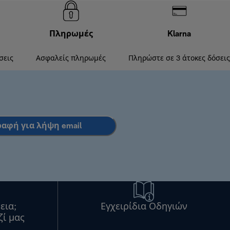
Πληρωμές
Klarna
σεις
Ασφαλείς πληρωμές
Πληρώστε σε 3 άτοκες δόσεις
ραφή για λήψη email
εια;
Εγχειρίδια Οδηγιών
ζί μας