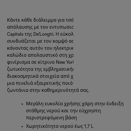
Κάντε κάθε διάλειμμα για τσάι μια στιγμή
απόλαυσης με τον εντυπωσιακό βραστήρα Icona
Capitals της De'Longhi. Η εύκολη λειτουργικότητα
συνδυάζεται με τον κομψό αστικό σχεδιασμό,
κάνοντας αυτόν τον ηλεκτρικό βραστήρα χωρίς
καλώδιο απολαυστικό στη χρήση. Το γυαλιστερό
φινίρισμα σε κίτρινο New York Yellow εμπεριέχει τη
ζωτικότητα της εμβληματικής πόλης, ενώ τα
διακοσμητικά στοιχεία από χρώμιο προσθέτουν
μια πινελιά εξαιρετικής ποιότητας. Προσθέστε
ζωντάνια στην καθημερινότητά σας.
Μεγάλη ευκολία χρήσης χάρη στην ένδειξη
στάθμης νερού και την εύχρηστη
περιστρεφόμενη βάση
Χωρητικότητα νερού έως 1,7 L