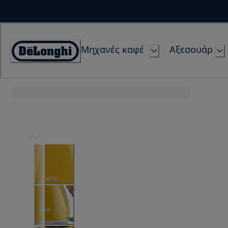
Skip
to
Content
Μηχανές καφέ
Αξεσουάρ
Accessibility
Statement