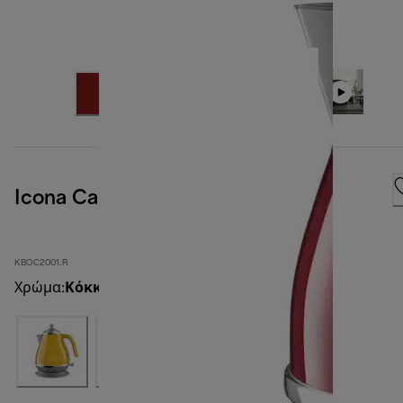
Icona Capitals Tokyo Red
KBOC2001.R
Χρώμα
:
Κόκκινο