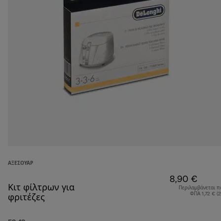
ΑΞΕΣΟΥΆΡ
8,90 €
Κιτ φίλτρων για
Περιλαμβάνεται π
ΦΠΑ 1,72 € (
φριτέζες