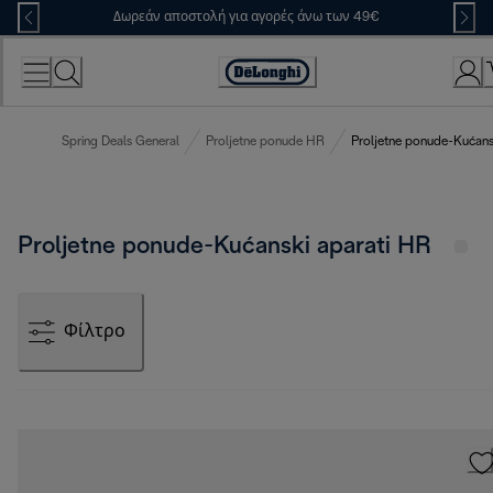
Skip
Δωρεάν αποστολή για αγορές άνω των 49€
to
Content
Accessibility
Statement
Spring Deals General
Proljetne ponude HR
Proljetne ponude-Kućans
Proljetne ponude-Kućanski aparati HR
Φίλτρο