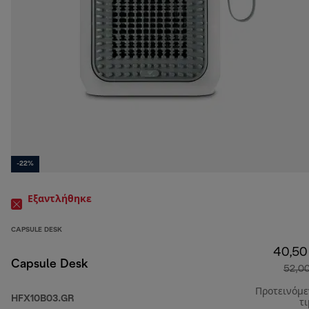
-22%
Εξαντλήθηκε
CAPSULE DESK
40,50
Capsule Desk
52,0
Προτεινόμ
HFX10B03.GR
τ