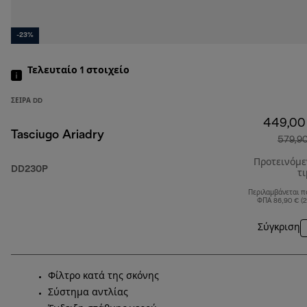
-23%
Τελευταίο 1
στοιχείο
ΣΕΙΡΆ DD
449,00
Tasciugo Ariadry
579,9
Προτεινόμ
DD230P
τ
Περιλαμβάνεται π
ΦΠΑ 86,90 € (
Σύγκριση
Φίλτρο κατά της σκόνης
Σύστημα αντλίας