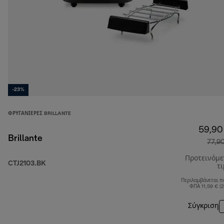
-23%
ΦΡΥΓΑΝΙΈΡΕΣ BRILLANTE
59,90
Brillante
77,9
Προτεινόμ
CTJ2103.BK
τ
Περιλαμβάνεται π
ΦΠΑ 11,59 € (
Σύγκριση