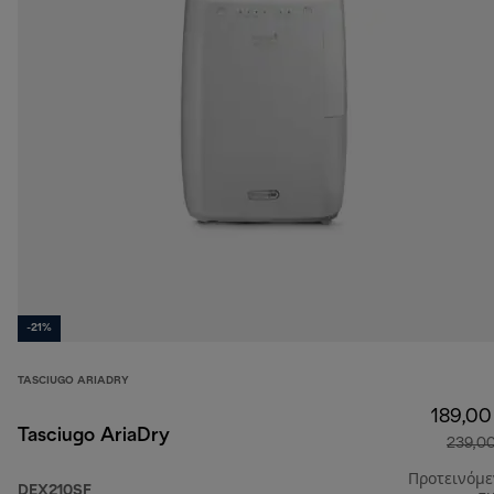
-21%
TASCIUGO ARIADRY
189,00
Tasciugo AriaDry
239,0
Προτεινόμ
DEX210SF