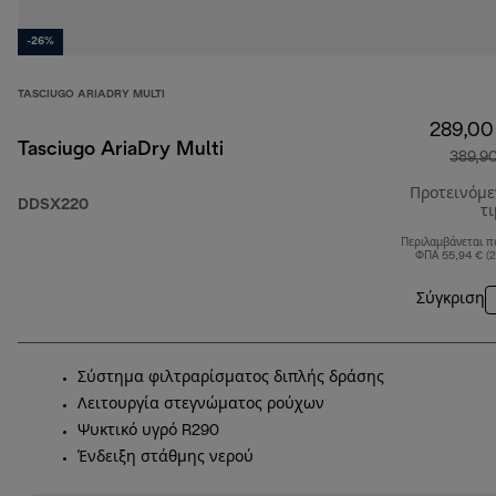
-26%
TASCIUGO ARIADRY MULTI
289,00
Tasciugo AriaDry Multi
389,9
Προτεινόμ
DDSX220
τ
Περιλαμβάνεται π
ΦΠΑ 55,94 € (
Σύγκριση
Σύστημα φιλτραρίσματος διπλής δράσης
Λειτουργία στεγνώματος ρούχων
Ψυκτικό υγρό R290
Ένδειξη στάθμης νερού