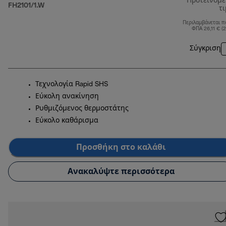
Προτεινόμ
FH2101/1.W
τ
Περιλαμβάνεται π
ΦΠΑ 26,11 € (
Σύγκριση
Τεχνολογία Rapid SHS
Εύκολη ανακίνηση
Ρυθμιζόμενος θερμοστάτης
Εύκολο καθάρισμα
Προσθήκη στο καλάθι
Ανακαλύψτε περισσότερα