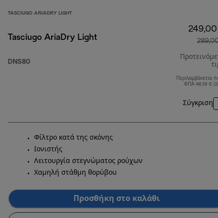
TASCIUGO ARIADRY LIGHT
249,00
Tasciugo AriaDry Light
289,0
Προτεινόμ
DNS80
τ
Περιλαμβάνεται π
ΦΠΑ 48,19 € (
Σύγκριση
Φίλτρο κατά της σκόνης
Ιονιστής
Λειτουργία στεγνώματος ρούχων
Χαμηλή στάθμη θορύβου
Προσθήκη στο καλάθι