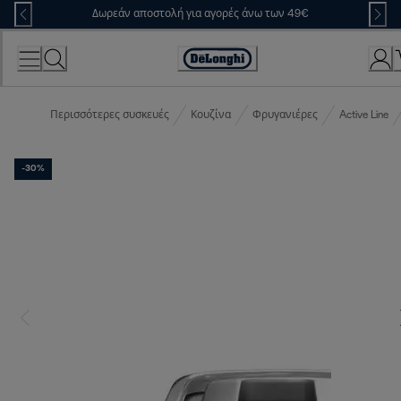
Skip
Δωρεάν αποστολή για αγορές άνω των 49€
to
Content
Accessibility
Statement
Περισσότερες συσκευές
Κουζίνα
Φρυγανιέρες
Active Line
-30%