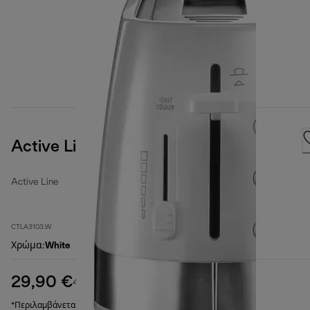
Active Line
Active Line
CTLA3103.W
Χρώμα
:
White
29,90 €
αρχική τιμή 42,90 €
42,90 €
(-30%)
*Περιλαμβάνεται ΦΠΑ