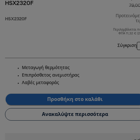
HSX2320F
79,0
Προτεινόμ
HSX2320F
τ
Περιλαμβάνεται π
ΦΠΑ 11,32 € (
Σύγκριση
Μεταγωγή θερμότητας
Επιπρόσθετος ανεμιστήρας
Λαβές μεταφοράς
Προσθήκη στο καλάθι
Ανακαλύψτε περισσότερα