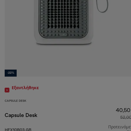
-22%
Εξαντλήθηκε
CAPSULE DESK
40,50
Capsule Desk
52,0
Προτεινόμ
HFX10B03.GR