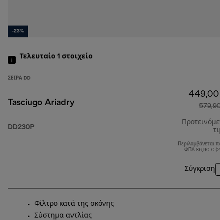
-23%
Τελευταίο 1
στοιχείο
ΣΕΙΡΆ DD
449,00
Tasciugo Ariadry
579,9
Προτεινόμ
DD230P
τ
Περιλαμβάνεται π
ΦΠΑ 86,90 € (
Σύγκριση
Φίλτρο κατά της σκόνης
Σύστημα αντλίας