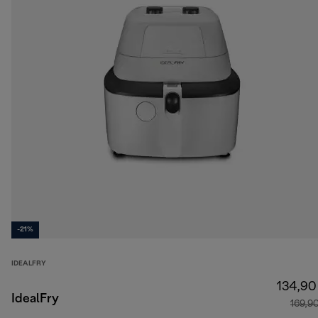
-21%
IDEALFRY
134,90
IdealFry
169,9