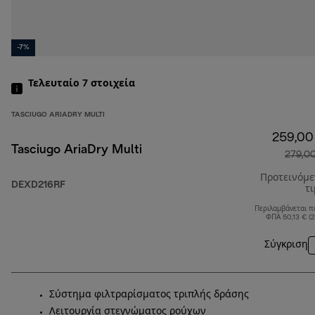
-7%
Τελευταίο 7
στοιχεία
TASCIUGO ARIADRY MULTI
259,00
Tasciugo AriaDry Multi
279,0
Προτεινόμ
DEXD216RF
τ
Περιλαμβάνεται π
ΦΠΑ 50,13 € (
Σύγκριση
Σύστημα φιλτραρίσματος τριπλής δράσης
Λειτουργία στεγνώματος ρούχων