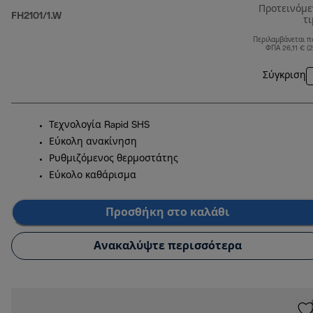
Προτεινόμ
FH2101/1.W
τ
Περιλαμβάνεται π
ΦΠΑ 26,11 € (
Σύγκριση
Τεχνολογία Rapid SHS
Εύκολη ανακίνηση
Ρυθμιζόμενος θερμοστάτης
Εύκολο καθάρισμα
Προσθήκη στο καλάθι
Ανακαλύψτε περισσότερα