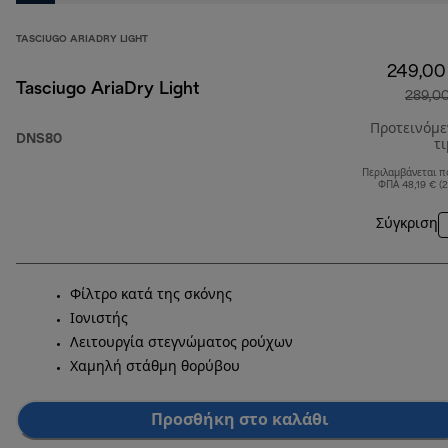
TASCIUGO ARIADRY LIGHT
249,00
Tasciugo AriaDry Light
289,0
Προτεινόμ
DNS80
τ
Περιλαμβάνεται π
ΦΠΑ 48,19 € (
Σύγκριση
Φίλτρο κατά της σκόνης
Ιονιστής
Λειτουργία στεγνώματος ρούχων
Χαμηλή στάθμη θορύβου
Προσθήκη στο καλάθι