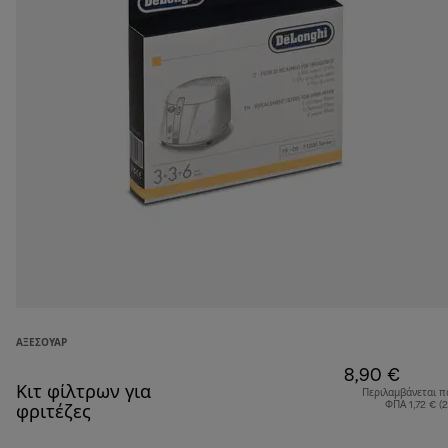
ΑΞΕΣΟΥΆΡ
8,90 €
Κιτ φίλτρων για
Περιλαμβάνεται π
ΦΠΑ 1,72 € (
φριτέζες