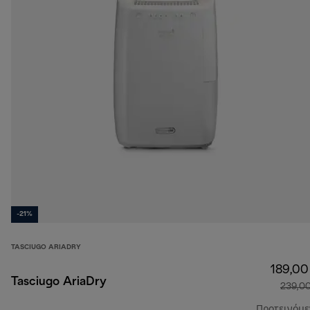
-21%
TASCIUGO ARIADRY
189,00
Tasciugo AriaDry
239,0
Προτεινόμ