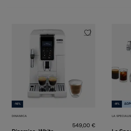
-16%
-9%
ΔΩΡ
DINAMICA
LA SPECIALI
549,00 €