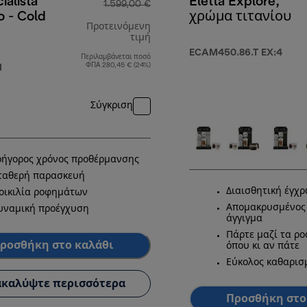
ialista
Eletta Explore,
1.599,00 €
o - Cold
χρώμα τιτανίου
Προτεινόμενη
τιμή
ECAM450.86.T EX:4
Περιλαμβάνεται ποσό
9,90 €
αρχική τιμή 1.599,00 €
ΦΠΑ 280,45 € (24%)
M
Σύγκριση
ρήγορος χρόνος προθέρμανσης
ταθερή παρασκευή
Διαισθητική έγχ
οικιλία ροφημάτων
Απομακρυσμένος 
υναμική προέγχυση
άγγιγμα
Πάρτε μαζί τα ρ
ροσθήκη στο καλάθι
όπου κι αν πάτε
Εύκολος καθαρισ
καλύψτε περισσότερα
Προσθήκη στο