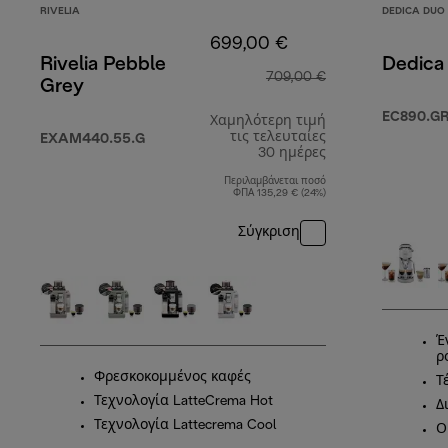
RIVELIA
DEDICA DUO
699,00 €
Rivelia Pebble
Dedica
709,00 €
Grey
EC890.G
Χαμηλότερη τιμή
τις τελευταίες
EXAM440.55.G
30 ημέρες
Περιλαμβάνεται ποσό
ΦΠΑ 135,29 € (24%)
Σύγκριση
Έ
ρ
Φρεσκοκομμένος καφές
Τ
Τεχνολογία LatteCrema Hot
Δ
Τεχνολογία Lattecrema Cool
Ο