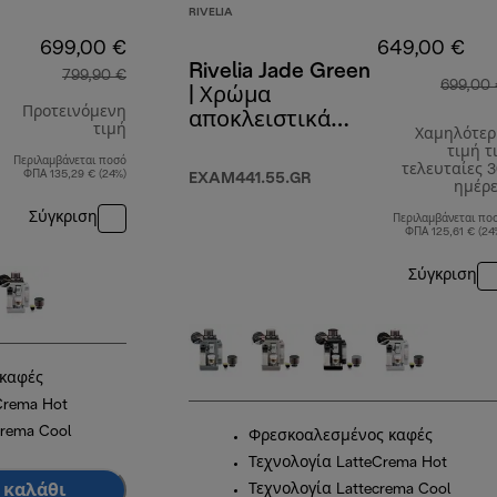
RIVELIA
699,00 €
649,00 €
Rivelia Jade Green
799,90 €
699,00
| Χρώμα
Προτεινόμενη
αποκλειστικά
τιμή
Χαμηλότερ
διαθέσιμο online
τιμή τ
Περιλαμβάνεται ποσό
αρχική τιμή 799,90 €
τελευταίες 
ΦΠΑ 135,29 € (24%)
EXAM441.55.GR
ημέρ
Σύγκριση
Περιλαμβάνεται πο
ΦΠΑ 125,61 € (24
Σύγκριση
καφές
Crema Hot
crema Cool
Φρεσκοαλεσμένος καφές
Τεχνολογία LatteCrema Hot
 καλάθι
Τεχνολογία Lattecrema Cool