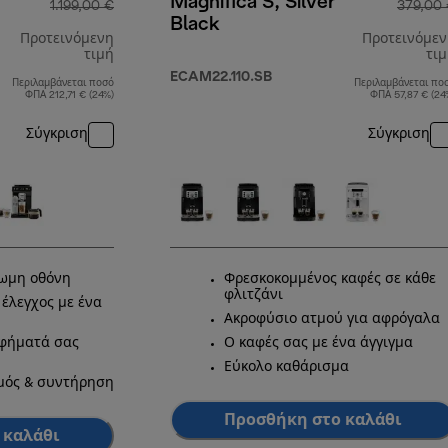
Magnifica S, Silver
1.199,00 €
379,00
Black
Προτεινόμενη
Προτεινόμε
τιμή
τι
ECAM22.110.SB
Περιλαμβάνεται ποσό
Περιλαμβάνεται πο
αρχική τιμή 1.199,00 €
ΦΠΑ 212,71 € (24%)
ΦΠΑ 57,87 € (24
Σύγκριση
Σύγκριση
ρωμη οθόνη
Φρεσκοκομμένος καφές σε κάθε
φλιτζάνι
έλεγχος με ένα
Ακροφύσιο ατμού για αφρόγαλα
οφήματά σας
Ο καφές σας με ένα άγγιγμα
Εύκολο καθάρισμα
μός & συντήρηση
Προσθήκη στο καλάθι
 καλάθι