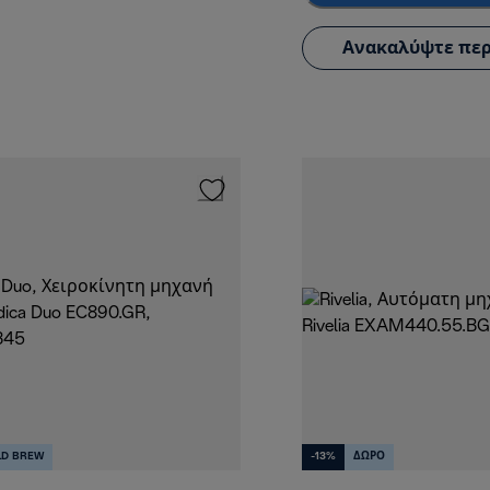
Ανακαλύψτε περ
LD BREW
-13%
ΔΩΡΟ