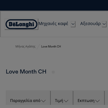
Skip
to
Content
Μηχανές καφέ
Αξεσουάρ
Accessibility
Statement
Μήνας Αγάπης
Love Month CH
Love Month CH
Παραγγελία από
Τιμή
Εκπτωση