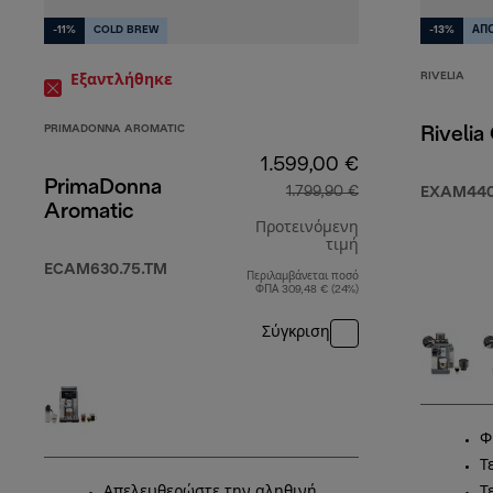
-11%
COLD BREW
-13%
ΑΠΟ
RIVELIA
Εξαντλήθηκε
PRIMADONNA AROMATIC
Rivelia
1.599,00 €
PrimaDonna
1.799,90 €
EXAM440
Aromatic
Προτεινόμενη
τιμή
ECAM630.75.TM
Περιλαμβάνεται ποσό
αρχική τιμή 1.7
ΦΠΑ 309,48 € (24%)
Σύγκριση
Φ
Τ
Απελευθερώστε την αληθινή
Τ