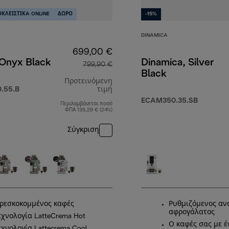
ΚΛΕΙΣΤΙΚA ONLINE
ΔΩΡΟ
-15%
DINAMICA
699,00 €
 Onyx Black
Dinamica, Silver
799,90 €
Black
Προτεινόμενη
.55.B
τιμή
ECAM350.35.SB
Περιλαμβάνεται ποσό
αρχική τιμή 799,90 €
ΦΠΑ 135,29 € (24%)
Σύγκριση
99,90 €
ρεσκοκομμένος καφές
Ρυθμιζόμενος αν
αφρογάλατος
εχνολογία LatteCrema Hot
Ο καφές σας με έ
εχνολογία Lattecrema Cool