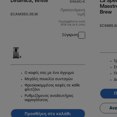
Dinamica, White
La Spec
649,90 €
Maestr
Προτεινόμενη
Brew
ECAM350.35.W
τιμή
Περιλαμβάνεται ποσό
αρχική τιμή 64
ΦΠΑ 106,26 € (24%)
EC9885.
Σύγκριση
Γ
Σ
Ο καφές σας με ένα άγγιγμα
Π
Μεγάλη ποικιλία συνταγών
Δ
Φρεσκοκομμένος καφές σε κάθε
φλιτζάνι
Π
Ρυθμιζόμενος αναδευτήρας
αφρογάλατος
Ανα
Προσθήκη στο καλάθι