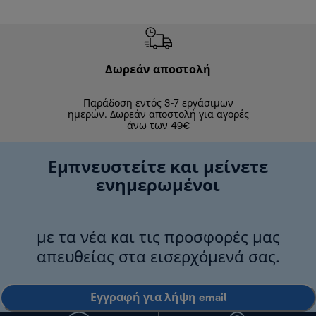
Δωρεάν αποστολή
Δωρε
Παράδοση εντός 3-7 εργάσιμων
Επιστροφές 
ημερών. Δωρεάν αποστολή για αγορές
άνω των 49€
Εμπνευστείτε και μείνετε
ενημερωμένοι
με τα νέα και τις προσφορές μας
απευθείας στα εισερχόμενά σας.
Εγγραφή για λήψη email