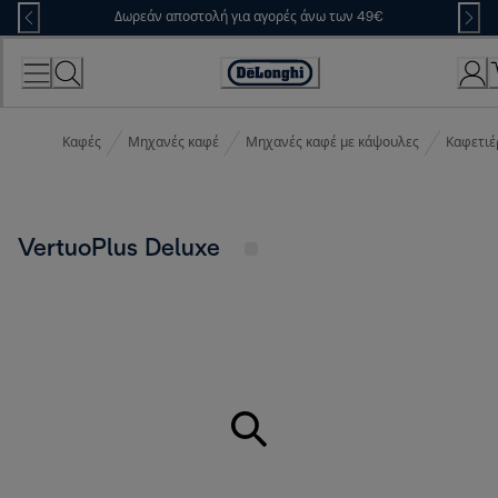
Skip
Δωρεάν αποστολή για αγορές άνω των 49€
to
Content
Accessibility
Statement
Καφές
Μηχανές καφέ
Μηχανές καφέ με κάψουλες
Καφετιέ
VertuoPlus Deluxe